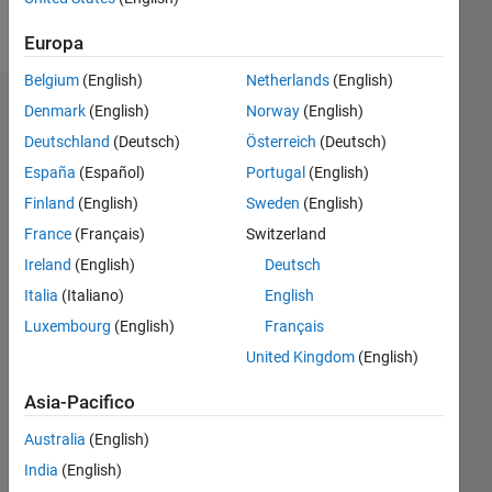
Follow
Europa
Belgium
(English)
Netherlands
(English)
Dashboard
Denmark
(English)
Norway
(English)
Deutschland
(Deutsch)
Österreich
(Deutsch)
Feeds
España
(Español)
Portugal
(English)
Finland
(English)
Sweden
(English)
France
(Français)
Switzerland
Ireland
(English)
Deutsch
Italia
(Italiano)
English
Luxembourg
(English)
Français
United Kingdom
(English)
Asia-Pacifico
Australia
(English)
India
(English)