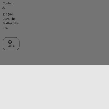
Contact
Us
© 1994-
2026 The
MathWorks,
Inc.
Seleziona un sito web
Italia