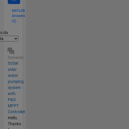
MATLAB
Answers
(3)
er2
to da
Domanda
555W
solar
water
pumping
system
with
P&O
MPPT
Controller
Hello,
Thanks