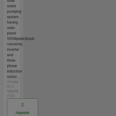
solar
water
pumping
system
having
solar
panel
555Wpeak,Boost
converter,
inverter
and
three
phase
induction
motor...
10 mesi
fa | 2
risposte
| 0
2
risposte