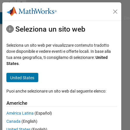
Vai al contenuto
Community
Profile
ATLAB Answers
File Exchange
Cody
AI Chat Playground
Dis
Seleziona un sito web
Seleziona un sito web per visualizzare contenuto tradotto
dove disponibile e vedere eventi e offerte locali. In base alla
Yusuph
tua area geografica, ti consigliamo di selezionare:
United
States
.
Last
seen: 6
United States
mesi fa
|
Attivo
Puoi anche selezionare un sito web dal seguente elenco:
dal 2025
Americhe
Followers:
0
América Latina
(Español)
Following:
Canada
(English)
1
United States
(English)