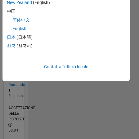
New Zealand
(English)
CRONOLOGIA
中国
简体中文
RANK
English
43.899
日本
(日本語)
of
302.023
한국
(한국어)
REPUTAZIONE
0
Contatta l’ufficio locale
CONTRIBUTI
2
Domande
1
Risposta
ACCETTAZIONE
DELLE
RISPOSTE
50.0%