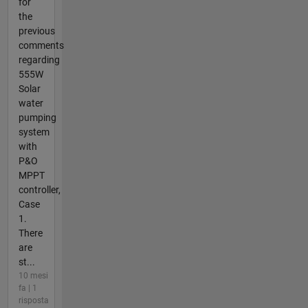
for
the
previous
comments
regarding
555W
Solar
water
pumping
system
with
P&O
MPPT
controller,
Case
1.
There
are
st...
10 mesi
fa | 1
risposta