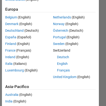
Follow
Europa
Belgium
(English)
Netherlands
(English)
Denmark
(English)
Norway
(English)
Dashboard
Deutschland
(Deutsch)
Österreich
(Deutsch)
España
(Español)
Portugal
(English)
Statistica
Finland
(English)
Sweden
(English)
M…
France
(Français)
Switzerland
Ireland
(English)
Deutsch
-2
-1
5
4
Italia
(Italiano)
English
3
Luxembourg
(English)
Français
CONTRIBUTI
United Kingdom
(English)
L
2
Asia-Pacifico
1
Australia
(English)
0
India
(English)
10/25
12/25
02/26
04/26
06/26
08/26
L