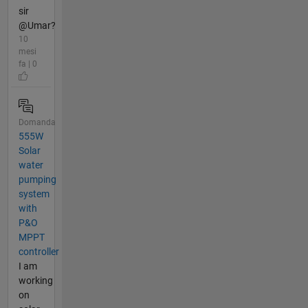
sir
@Umar?
10
mesi
fa | 0
Domanda
555W
Solar
water
pumping
system
with
P&O
MPPT
controller
I am
working
on