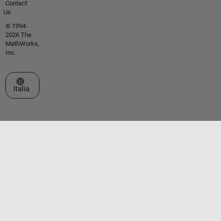
Contact
Us
© 1994-
2026 The
MathWorks,
Inc.
Seleziona un sito web
Italia