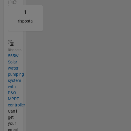
| 0
1
risposta
Risposto
555W
Solar
water
pumping
system
with
P&O
MPPT
controller
Can i
get
your
email