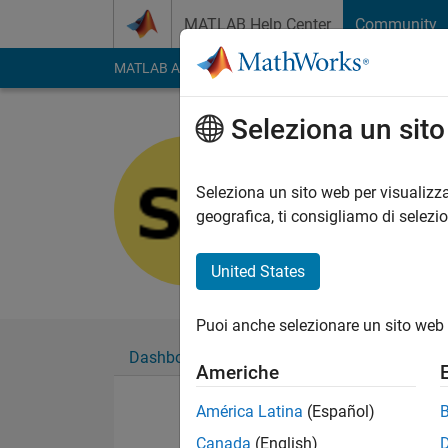
Vai al contenuto
MATLAB Help Center
Community
MATLAB Answers
File Exchange
Cody
AI Cha
Seleziona un sit
Shaikh Ta
Last seen: circa un 
Seleziona un sito web per visualizza
Followers:
0
Followi
geografica, ti consigliamo di selezi
Follow
United States
Puoi anche selezionare un sito web 
Dashboard
Badge
Sponsorizzazioni
Americhe
América Latina
(Español)
Canada
(English)