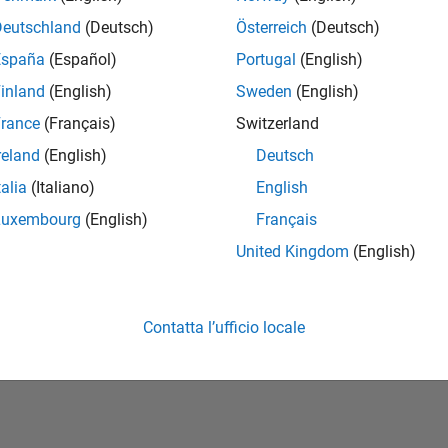
Deutschland
(Deutsch)
Österreich
(Deutsch)
España
(Español)
Portugal
(English)
inland
(English)
Sweden
(English)
rance
(Français)
Switzerland
reland
(English)
Deutsch
talia
(Italiano)
English
No Badges Earned
Luxembourg
(English)
Français
United Kingdom
(English)
Contatta l’ufficio locale
tipirateria
Stato dell'applicazione
Condizioni d'uso
Contact Us