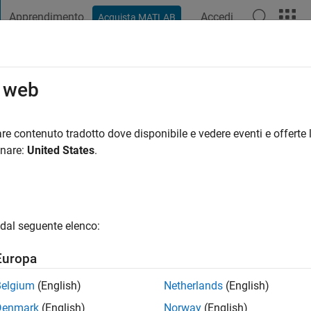
Apprendimento
Accedi
Acquista MATLAB
t Playground
Discussioni
Concorsi
Blog
Pubblica
Altro
o web
ha
anno fa
re contenuto tradotto dove disponibile e vedere eventi e offerte l
ng:
1
onare:
United States
.
dal seguente elenco:
Europa
Belgium
(English)
Netherlands
(English)
Denmark
(English)
Norway
(English)