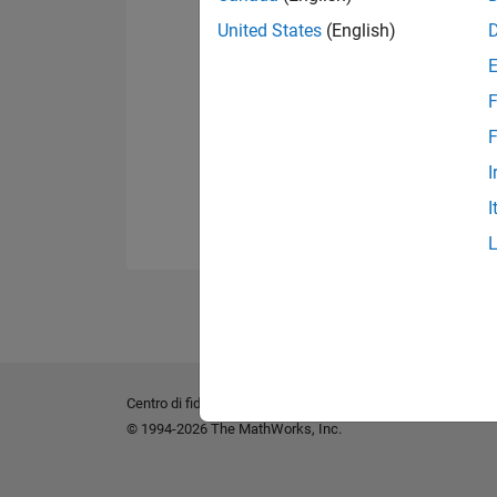
United States
(English)
F
F
I
I
Centro di fiducia
Marchi
Informativa sulla privacy
An
© 1994-2026 The MathWorks, Inc.