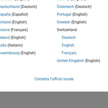
Deutschland
(Deutsch)
Österreich
(Deutsch)
España
(Español)
Portugal
(English)
inland
(English)
Sweden
(English)
rance
(Français)
Switzerland
reland
(English)
Deutsch
talia
(Italiano)
English
Luxembourg
(English)
Français
United Kingdom
(English)
Contatta l’ufficio locale