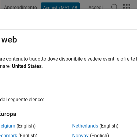
Apprendimento
Accedi
Acquista MATLAB
t Playground
Discussioni
Concorsi
Blog
Pubblica
Altro
o web
ndromme
Sciences Technologies de Lille
re contenuto tradotto dove disponibile e vedere eventi e offerte l
onare:
United States
.
ng:
0
gio
dal seguente elenco:
Europa
Belgium
(English)
Netherlands
(English)
Denmark
(English)
Norway
(English)