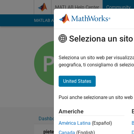
Vai al contenuto
MATLAB Help Center
Community
MATLAB Answers
File Exchange
Cody
AI Cha
Seleziona un sit
pieter va
Universite des 
Seleziona un sito web per visualizza
geografica, ti consigliamo di selezi
Attivo dal 2013
Followers:
0
Followi
United States
Follow
Messag
Puoi anche selezionare un sito web 
Americhe
Dashboard
Badge
Sponsorizzazioni
América Latina
(Español)
pieter vandromme's Badge
Canada
(English)