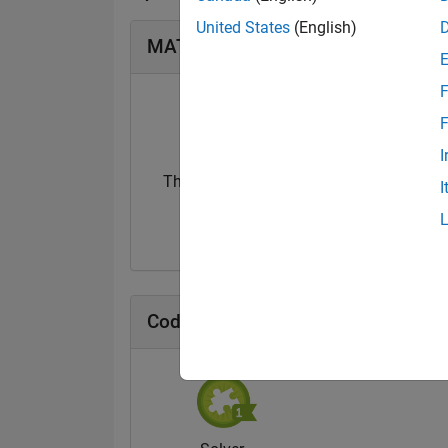
United States
(English)
MATLAB Answers Badge
F
F
I
Thankful Level 1
I
20 Jul 2017
Cody Badge