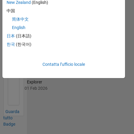
10 Jul 2025
New Zealand
(English)
中国
简体中文
English
File
日本
(日本語)
Exchange
Tutto
Badge
한국
(한국어)
Contatta l’ufficio locale
Explorer
01 Feb 2026
Guarda
tutto
Badge