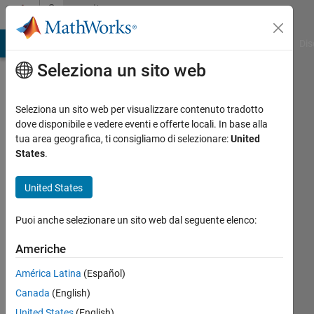
Vai al contenuto
Community
Profile
ATLAB Answers
File Exchange
Cody
AI Chat Playground
Dis
Seleziona un sito web
Seleziona un sito web per visualizzare contenuto tradotto
dove disponibile e vedere eventi e offerte locali. In base alla
sabrina
tua area geografica, ti consigliamo di selezionare:
United
States
.
Last
seen:
United States
28
giorni
Puoi anche selezionare un sito web dal seguente elenco:
fa
|
Attivo
Americhe
dal 2025
América Latina
(Español)
Followers:
Canada
(English)
0
United States
(English)
Following: