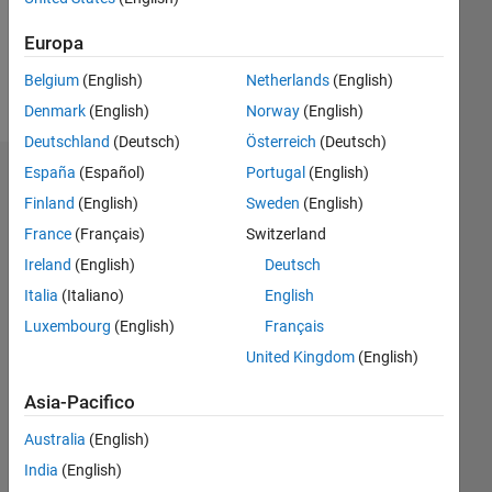
2
Europa
Belgium
(English)
Netherlands
(English)
Follow
Denmark
(English)
Norway
(English)
Deutschland
(Deutsch)
Österreich
(Deutsch)
España
(Español)
Portugal
(English)
Badge
Finland
(English)
Sweden
(English)
sabrina's
France
(Français)
Switzerland
Badge
Ireland
(English)
Deutsch
MATLAB
Italia
(Italiano)
English
Answers
Tutto
Luxembourg
(English)
Français
Badge
United Kingdom
(English)
Asia-Pacifico
Australia
(English)
India
(English)
Thankful Level 2