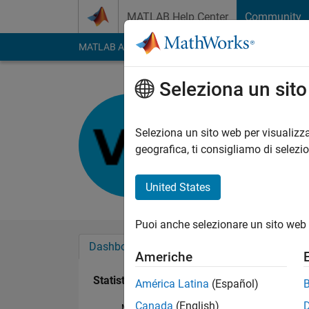
Vai al contenuto
MATLAB Help Center
Community
MATLAB Answers
File Exchange
Cody
AI Cha
Seleziona un sit
Vitor
Last seen: 8 mesi fa
Seleziona un sito web per visualizza
Followers:
0
Followi
geografica, ti consigliamo di selezi
Follow
United States
Puoi anche selezionare un sito web 
Dashboard
Badge
Sponsorizzazioni
Americhe
Statistica
América Latina
(Español)
Canada
(English)
MATLAB Answers