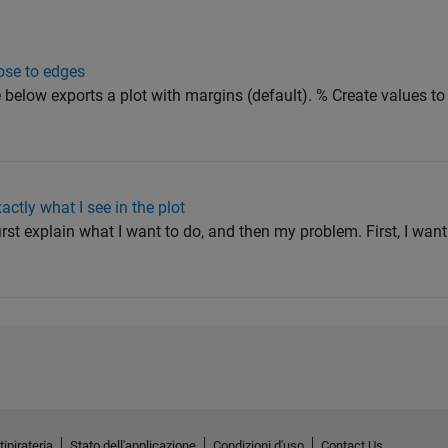
lose to edges
below exports a plot with margins (default). % Create values to p
ctly what I see in the plot
rst explain what I want to do, and then my problem. First, I want 
tipirateria
Stato dell'applicazione
Condizioni d'uso
Contact Us