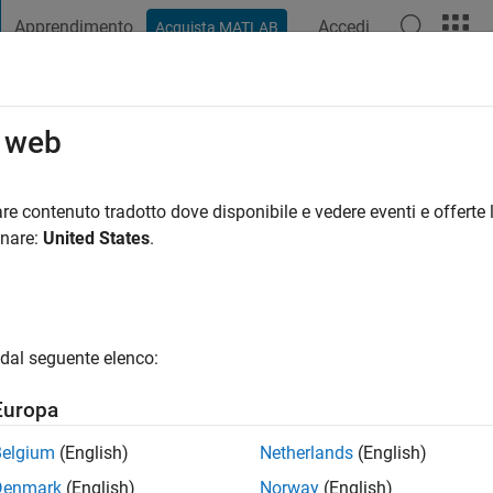
Apprendimento
Accedi
Acquista MATLAB
t Playground
Discussioni
Concorsi
Blog
Pubblica
Altro
o web
|
Attivo dal 2025
re contenuto tradotto dove disponibile e vedere eventi e offerte l
ng:
0
onare:
United States
.
dal seguente elenco:
Europa
Belgium
(English)
Netherlands
(English)
RANK
Denmark
(English)
Norway
(English)