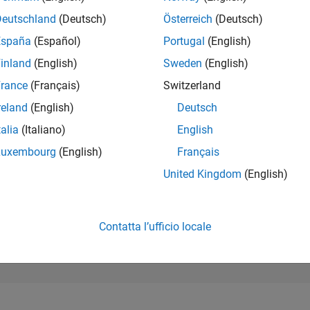
43.146
of 302.025
Deutschland
(Deutsch)
Österreich
(Deutsch)
España
(Español)
Portugal
(English)
REPUTAZIONE
0
inland
(English)
Sweden
(English)
rance
(Français)
Switzerland
CONTRIBUTI
2
Domande
reland
(English)
Deutsch
0
Risposte
talia
(Italiano)
English
ACCETTAZION
Luxembourg
(English)
Français
DELLE RISPOS
100.0%
04/26
L
05/26
06/26
07/26
08/26
United Kingdom
(English)
CRONOLOGIA
VOTI RICEVUTI
0
Contatta l’ufficio locale