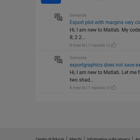
Domanda
Export plot with margins very c
Hi, I am new to Matlab. My code 
8; 2 2...
8 mesi fa | 1 risposta | 0
Domanda
exportgraphics does not save exa
Hi, I am new to Matlab. Let me fi
two shad...
8 mesi fa | 1 risposta | 0
Centro di fiducia
Marchi
Informativa sulla privacy
An