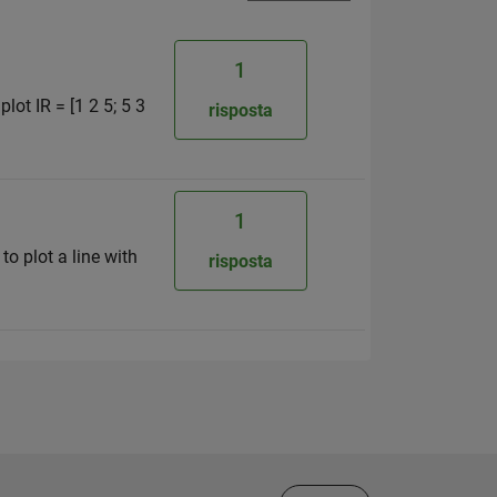
1
lot IR = [1 2 5; 5 3
risposta
1
to plot a line with
risposta