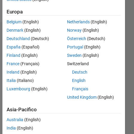
Messaggio
Europa
Belgium
(English)
Netherlands
(English)
Denmark
(English)
Norway
(English)
Badge
Deutschland
(Deutsch)
Österreich
(Deutsch)
andrew's
España
(Español)
Portugal
(English)
Badge
Finland
(English)
Sweden
(English)
France
(Français)
Switzerland
MATLAB
Answers
Tutto
Ireland
(English)
Deutsch
Badge
Italia
(Italiano)
English
Luxembourg
(English)
Français
United Kingdom
(English)
Asia-Pacifico
Thankful Level 3
Australia
(English)
20 Jul 2017
India
(English)