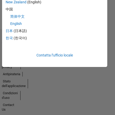
New Zealand
(English)
Guarda
中国
tutto
简体中文
Badge
English
日本
(日本語)
한국
(한국어)
Centro di
fiducia
Marchi
Contatta l’ufficio locale
Informativa
sulla
privacy
Antipirateria
Stato
dell'applicazione
Condizioni
d'uso
Contact
Us