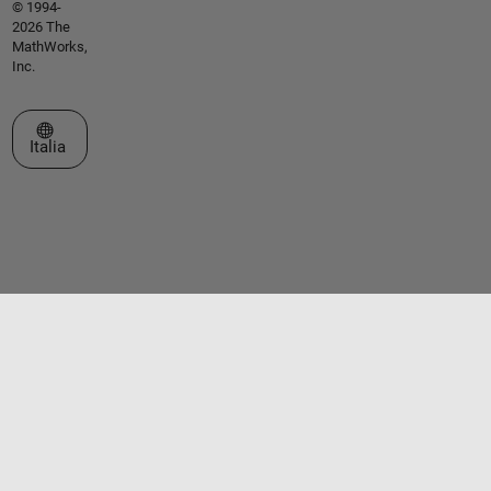
© 1994-
2026 The
MathWorks,
Inc.
Seleziona un sito web
Italia