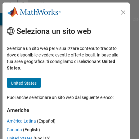
Vai al contenuto
Community
Profile
ATLAB Answers
File Exchange
Cody
AI Chat Playground
Dis
Seleziona un sito web
Seleziona un sito web per visualizzare contenuto tradotto
dove disponibile e vedere eventi e offerte locali. In base alla
andrew
tua area geografica, ti consigliamo di selezionare:
United
States
.
Attivo
United States
dal 2013
Followers:
Puoi anche selezionare un sito web dal seguente elenco:
0
Following:
Americhe
0
América Latina
(Español)
Canada
(English)
Follow
United States
(English)