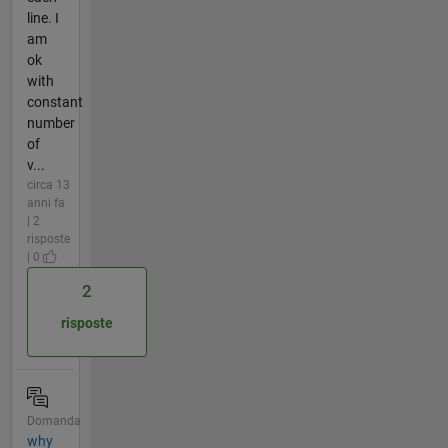
line. I
am
ok
with
constant
number
of
v...
circa 13
anni fa
| 2
risposte
| 0
2
risposte
Domanda
why