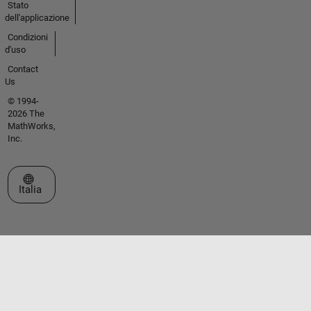
Stato
dell'applicazione
Condizioni
d'uso
Contact
Us
© 1994-
2026 The
MathWorks,
Inc.
Seleziona un sito web
Italia