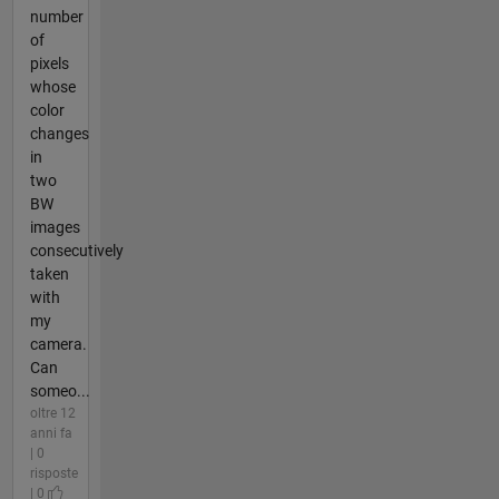
number
of
pixels
whose
color
changes
in
two
BW
images
consecutively
taken
with
my
camera.
Can
someo...
oltre 12
anni fa
| 0
risposte
| 0