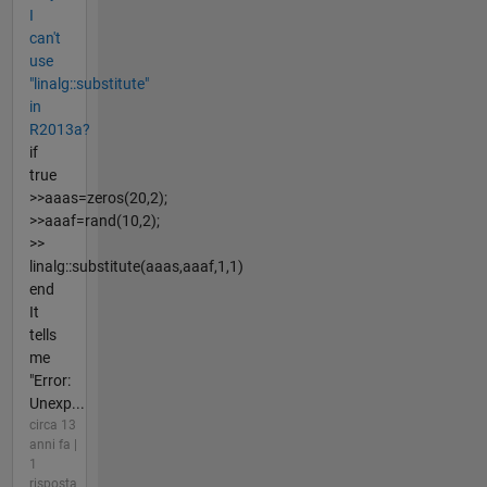
I
can't
use
"linalg::substitute"
in
R2013a?
if
true
>>aaas=zeros(20,2);
>>aaaf=rand(10,2);
>>
linalg::substitute(aaas,aaaf,1,1)
end
It
tells
me
"Error:
Unexp...
circa 13
anni fa |
1
risposta