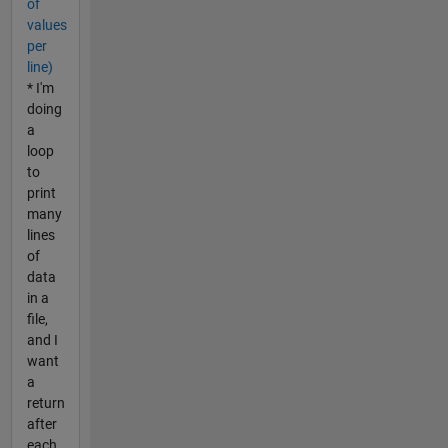
of
values
per
line)
* I'm
doing
a
loop
to
print
many
lines
of
data
in a
file,
and I
want
a
return
after
each