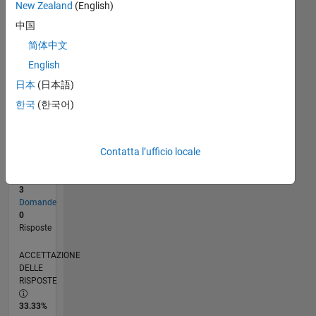
New Zealand
(English)
06/13
11/14
04/16
09/17
02/19
07/20
12/21
05/23
10/24
03/26
01/15
08/16
03/18
10/19
05/21
12/22
07/24
02/26
04/15
02/17
12/18
10/20
08/22
06/24
04/26
L
CRONOLOGIA
中国
简体中文
English
RANK
69.654
日本
(日本語)
of
한국
(한국어)
302.028
REPUTAZIONE
0
Contatta l’ufficio locale
CONTRIBUTI
3
Domande
0
Risposte
ACCETTAZIONE
DELLE
RISPOSTE
33.33%