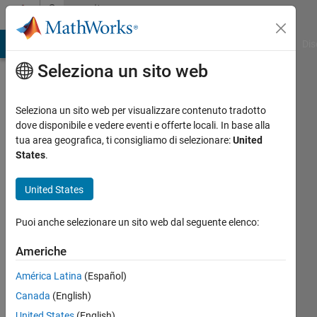
Vai al contenuto
Community
Profile
ATLAB Answers
File Exchange
Cody
AI Chat Playground
Dis
Seleziona un sito web
Seleziona un sito web per visualizzare contenuto tradotto
dove disponibile e vedere eventi e offerte locali. In base alla
yang
tua area geografica, ti consigliamo di selezionare:
United
States
.
ISU
United States
Attivo
dal 2013
Puoi anche selezionare un sito web dal seguente elenco:
Followers:
Americhe
0
Following:
América Latina
(Español)
0
Canada
(English)
United States
(English)