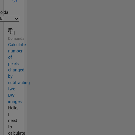
(3)
er2
to da
Domanda
Calculate
number
of
pixels
changed
by
subtracting
two
BW
images
Hello,
I
need
to
calculate