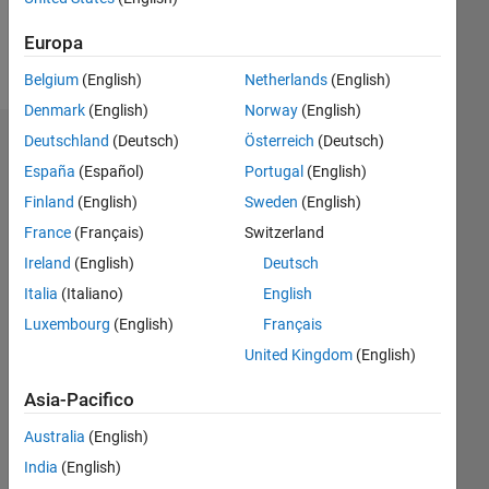
Follow
Europa
Messaggio
Belgium
(English)
Netherlands
(English)
Denmark
(English)
Norway
(English)
Deutschland
(Deutsch)
Österreich
(Deutsch)
Dashboard
España
(Español)
Portugal
(English)
Statistica
Finland
(English)
Sweden
(English)
France
(Français)
Switzerland
M…
Ireland
(English)
Deutsch
-2
-1
4
3
Italia
(Italiano)
English
Luxembourg
(English)
Français
2
United Kingdom
(English)
CONTRIBUTI
L
Asia-Pacifico
1
Australia
(English)
India
(English)
0