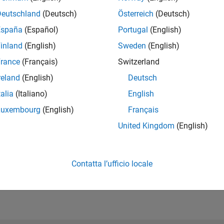
Please
login
to endorse this person in a skill
Deutschland
(Deutsch)
Österreich
(Deutsch)
España
(Español)
Portugal
(English)
inland
(English)
Sweden
(English)
rance
(Français)
Switzerland
reland
(English)
Deutsch
talia
(Italiano)
English
Luxembourg
(English)
Français
United Kingdom
(English)
No Endorsements received
Contatta l’ufficio locale