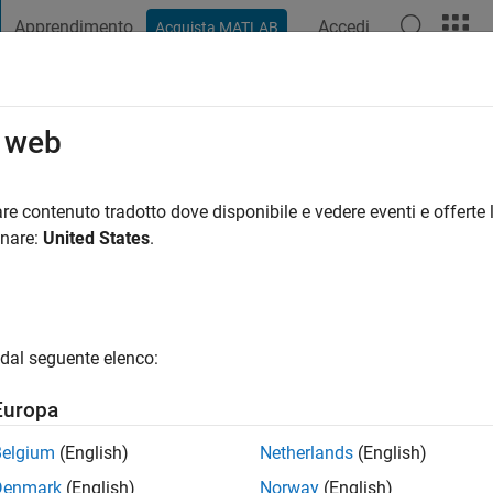
Apprendimento
Accedi
Acquista MATLAB
t Playground
Discussioni
Concorsi
Blog
Pubblica
Altro
o web
y
re contenuto tradotto dove disponibile e vedere eventi e offerte l
onare:
United States
.
ng:
0
gio
ts: Astronomy
dal seguente elenco:
Europa
Belgium
(English)
Netherlands
(English)
Denmark
(English)
Norway
(English)