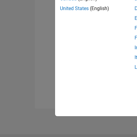
United States
(English)
F
F
I
I