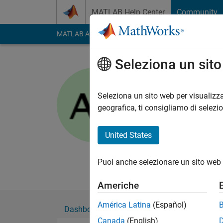
Vai al contenuto
MATLAB Help Center
Community
MATLAB Answers
File Exchange
Cody
AI Cha
Seleziona un sit
Amna
Trent Universit
Seleziona un sito web per visualizza
geografica, ti consigliamo di selezi
Attivo dal 2013
Followers:
0
Followi
United States
Follow
Messag
Professional Interes
Puoi anche selezionare un sito web 
Americhe
América Latina
(Español)
Dashboard
Badge
Sponsorizzazioni
Canada
(English)