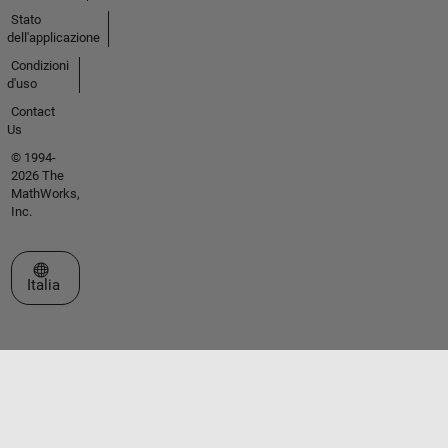
Stato
dell'applicazione
Condizioni
d'uso
Contact
Us
© 1994-
2026 The
MathWorks,
Inc.
Seleziona un sito web
Italia