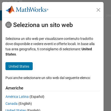
Vai al contenuto
Community
Profile
ATLAB Answers
File Exchange
Cody
AI Chat Playground
Dis
Seleziona un sito web
Seleziona un sito web per visualizzare contenuto tradotto
dove disponibile e vedere eventi e offerte locali. In base alla
Julia
tua area geografica, ti consigliamo di selezionare:
United
States
.
Last
seen:
United States
quasi 6
anni fa
Puoi anche selezionare un sito web dal seguente elenco:
|
Attivo
dal 2014
Americhe
Followers:
América Latina
(Español)
0
Canada
(English)
Following:
United States
(English)
0