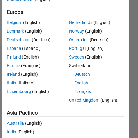
Europa
Follow
Belgium
(English)
Netherlands
(English)
Messaggio
Denmark
(English)
Norway
(English)
Deutschland
(Deutsch)
Österreich
(Deutsch)
España
(Español)
Portugal
(English)
Badge
Finland
(English)
Sweden
(English)
France
(Français)
Switzerland
Julia's
Badge
Ireland
(English)
Deutsch
Italia
(Italiano)
English
MATLAB
Luxembourg
(English)
Français
Answers
Tutto
Badge
United Kingdom
(English)
Asia-Pacifico
Australia
(English)
India
(English)