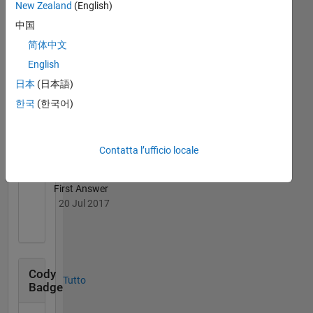
12 Month Streak
New Zealand
(English)
20 Jul 2017
中国
简体中文
English
日本
(日本語)
Knowledgeable Level 4
한국
(한국어)
20 Jul 2017
Contatta l’ufficio locale
First Answer
20 Jul 2017
Cody
Tutto
Badge