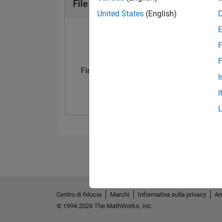
File Exchange Badge
United States
(English)
F
F
First Submission
Personal Best..
I
09 Oct 2019
02 Apr 2020
I
Centro di fiducia
Marchi
Informativa sulla privacy
An
© 1994-2026 The MathWorks, Inc.