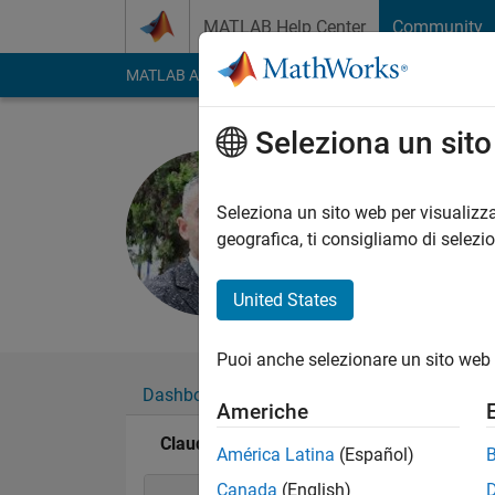
Vai al contenuto
MATLAB Help Center
Community
MATLAB Answers
File Exchange
Cody
AI Cha
Seleziona un sit
Claudio U
Last seen: circa un 
Seleziona un sito web per visualizza
Followers:
1
Followi
geografica, ti consigliamo di selezi
Follow
Messag
United States
Puoi anche selezionare un sito web 
Dashboard
Badge
Sponsorizzazioni
Americhe
Claudio Urrea's Badge
América Latina
(Español)
Canada
(English)