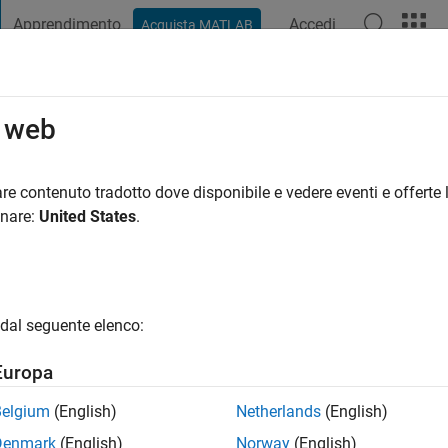
Apprendimento
Accedi
Acquista MATLAB
t Playground
Discussioni
Concorsi
Blog
Pubblica
Altro
o web
rrea
anno fa
|
Attivo dal 2016
re contenuto tradotto dove disponibile e vedere eventi e offerte l
ng:
0
onare:
United States
.
gio
dal seguente elenco:
Europa
Belgium
(English)
Netherlands
(English)
Denmark
(English)
Norway
(English)