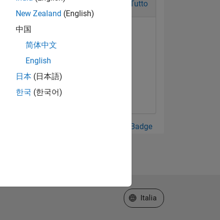
Tutto
New Zealand
(English)
中国
简体中文
English
日本
(日本語)
한국
(한국어)
Guarda tutto Badge
Seleziona un sito web
Italia