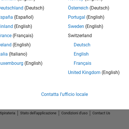
Deutschland
(Deutsch)
Österreich
(Deutsch)
España
(Español)
Portugal
(English)
inland
(English)
Sweden
(English)
rance
(Français)
Switzerland
.
5-Star Galaxy Level 3
reland
(English)
Deutsch
29 Jul 2022
talia
(Italiano)
English
Luxembourg
(English)
Français
United Kingdom
(English)
Contatta l’ufficio locale
tipirateria
Stato dell'applicazione
Condizioni d'uso
Contact Us