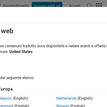
Apprendimento
Accedi
Acquista MATLAB
t Playground
Discussioni
Concorsi
Blog
Pubblica
Altro
o web
aical
re contenuto tradotto dove disponibile e vedere eventi e offerte l
ng:
0
onare:
United States
.
gio
dal seguente elenco:
Europa
Please
login
to endorse this person in a skill
Belgium
(English)
Netherlands
(English)
Denmark
(English)
Norway
(English)