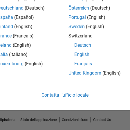
Deutschland
(Deutsch)
Österreich
(Deutsch)
España
(Español)
Portugal
(English)
inland
(English)
Sweden
(English)
rance
(Français)
Switzerland
reland
(English)
Deutsch
talia
(Italiano)
English
Luxembourg
(English)
Français
No Endorsements received
United Kingdom
(English)
Contatta l’ufficio locale
tipirateria
Stato dell'applicazione
Condizioni d'uso
Contact Us