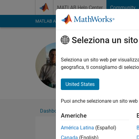
Vai al contenuto
MATLAB Help Center
Community
MATLAB Answers
File Exchange
Cody
AI Cha
Seleziona un sit
Youssef H
Attivo dal 2014
Seleziona un sito web per visualizza
Followers:
0
Followi
geografica, ti consigliamo di selezi
Follow
Messag
United States
Puoi anche selezionare un sito web 
Dashboard
Badge
Sponsorizzazioni
Americhe
América Latina
(Español)
Canada
(English)