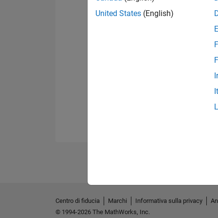
United States
(English)
F
F
I
I
Centro di fiducia
Marchi
Informativa sulla privacy
An
© 1994-2026 The MathWorks, Inc.