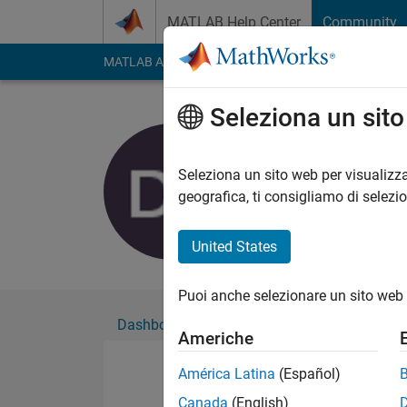
Vai al contenuto
MATLAB Help Center
Community
MATLAB Answers
File Exchange
Cody
AI Cha
Seleziona un sit
Daniel Sha
Attivo dal 2020
Seleziona un sito web per visualizza
Followers:
1
Followi
geografica, ti consigliamo di selezi
Follow
United States
Puoi anche selezionare un sito web 
Dashboard
Badge
Sponsorizzazioni
Americhe
América Latina
(Español)
Canada
(English)