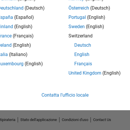
Deutschland
(Deutsch)
Österreich
(Deutsch)
España
(Español)
Portugal
(English)
inland
(English)
Sweden
(English)
rance
(Français)
Switzerland
reland
(English)
Deutsch
talia
(Italiano)
English
Luxembourg
(English)
Français
No Endorsements received
United Kingdom
(English)
Contatta l’ufficio locale
tipirateria
Stato dell'applicazione
Condizioni d'uso
Contact Us