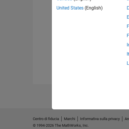
United States
(English)
F
F
I
I
Centro di fiducia
Marchi
Informativa sulla privacy
An
© 1994-2026 The MathWorks, Inc.