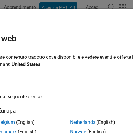
Apprendimento
Accedi
Acquista MATLAB
t Playground
Discussioni
Concorsi
Blog
Pubblica
Altro
o web
rir
re contenuto tradotto dove disponibile e vedere eventi e offerte l
ng:
0
onare:
United States
.
dal seguente elenco:
Europa
Please
login
to endorse this person in a skill
Belgium
(English)
Netherlands
(English)
Denmark
(English)
Norway
(English)