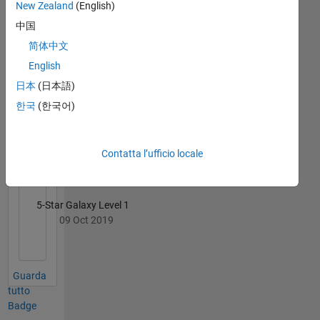
Exchange
Tutto
New Zealand
(English)
Badge
中国
简体中文
English
日本
(日本語)
한국
(한국어)
First Submission
09 Oct 2019
Contatta l’ufficio locale
5-Star Galaxy Level 1
09 Oct 2019
Guarda
tutto
Badge