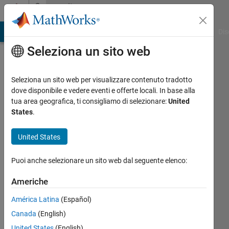
Vai al contenuto
Community
Profile
ATLAB Answers
File Exchange
Cody
AI Chat Playground
Dis
Seleziona un sito web
Seleziona un sito web per visualizzare contenuto tradotto
dove disponibile e vedere eventi e offerte locali. In base alla
Dave
tua area geografica, ti consigliamo di selezionare:
United
States
.
Kellow
United States
Bedford
Inst
Puoi anche selezionare un sito web dal seguente elenco:
of
Oceanography
Americhe
América Latina
(Español)
Attivo
dal 2006
Canada
(English)
United States
(English)