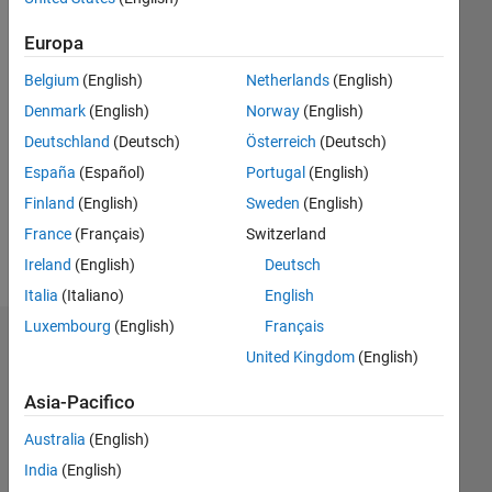
Followers:
0
Europa
Following:
0
Belgium
(English)
Netherlands
(English)
Denmark
(English)
Norway
(English)
Follow
Deutschland
(Deutsch)
Österreich
(Deutsch)
España
(Español)
Portugal
(English)
Messaggio
Finland
(English)
Sweden
(English)
Professional
Interests:
France
(Français)
Switzerland
Oceanography
Ireland
(English)
Deutsch
Italia
(Italiano)
English
Luxembourg
(English)
Français
Badge
United Kingdom
(English)
Dave
Asia-Pacifico
Kellow's
Badge
Australia
(English)
India
(English)
File