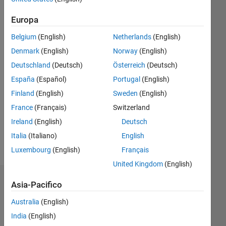
Follow
Europa
Messaggio
Toothed
Belgium
(English)
Netherlands
(English)
whale
Denmark
(English)
Norway
(English)
biosonar,
Deutschland
(Deutsch)
Österreich
(Deutsch)
marine
mammals
España
(Español)
Portugal
(English)
Mostra
and
Finland
(English)
Sweden
(English)
altro
underwater
Programming
France
(Français)
Switzerland
noise
Languages:
Ireland
(English)
Deutsch
MATLAB
Italia
(Italiano)
English
Spoken
Languages:
Luxembourg
(English)
Français
English
United Kingdom
(English)
Sponsorizzazioni
Asia-Pacifico
Australia
(English)
Please
login
India
(English)
to