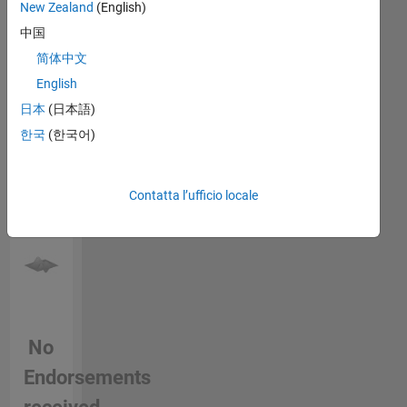
New Zealand
(English)
endorse
中国
this
person
简体中文
in a
English
skill
日本
(日本語)
한국
(한국어)
Contatta l’ufficio locale
No
Endorsements