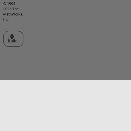
© 1994-
2026 The
MathWorks,
Inc.
Seleziona un sito web
Italia