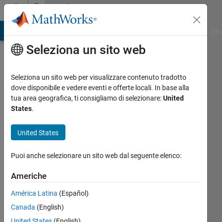
Vai al contenuto
Community
Profile
ATLAB Answers
File Exchange
Cody
AI Chat Playground
Dis
Seleziona un sito web
Seleziona un sito web per visualizzare contenuto tradotto
dove disponibile e vedere eventi e offerte locali. In base alla
Michael
tua area geografica, ti consigliamo di selezionare:
United
States
.
Ladegaard
United States
Attivo
dal 2016
Puoi anche selezionare un sito web dal seguente elenco:
Followers:
Americhe
0
Following:
América Latina
(Español)
0
Canada
(English)
United States
(English)