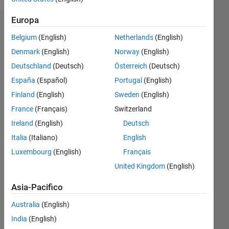
Europa
Dashboard
Belgium
(English)
Netherlands
(English)
Denmark
(English)
Norway
(English)
Feeds
Deutschland
(Deutsch)
Österreich
(Deutsch)
España
(Español)
Portugal
(English)
Finland
(English)
Sweden
(English)
France
(Français)
Switzerland
Ireland
(English)
Deutsch
Italia
(Italiano)
English
Luxembourg
(English)
Français
United Kingdom
(English)
Asia-Pacifico
Nessuna
Australia
(English)
India
(English)
attività