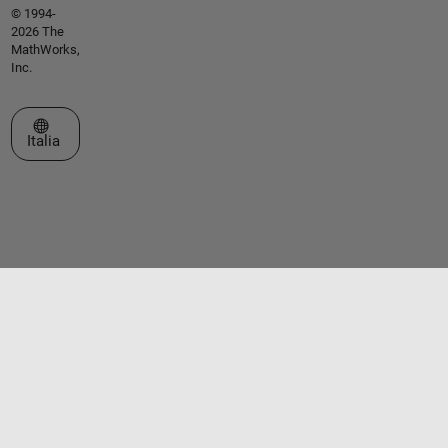
© 1994-
2026 The
MathWorks,
Inc.
Seleziona un sito web
Italia