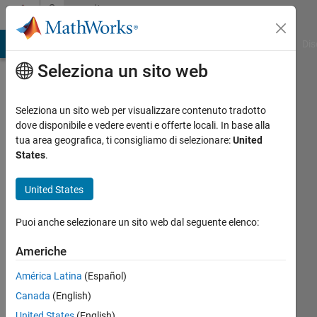
Vai al contenuto
Community
Profile
ATLAB Answers
File Exchange
Cody
AI Chat Playground
Dis
Seleziona un sito web
Seleziona un sito web per visualizzare contenuto tradotto
dove disponibile e vedere eventi e offerte locali. In base alla
chandu
tua area geografica, ti consigliamo di selezionare:
United
States
.
kotipalli
United States
Followers:
Puoi anche selezionare un sito web dal seguente elenco:
0
Following:
Americhe
0
América Latina
(Español)
Follow
Canada
(English)
United States
(English)