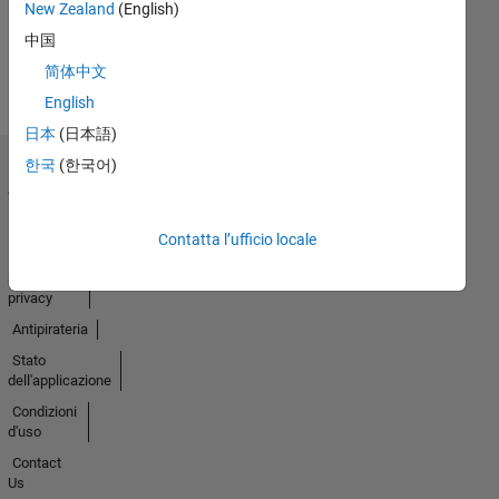
New Zealand
(English)
中国
简体中文
English
日本
(日本語)
한국
(한국어)
Centro di
fiducia
Marchi
Contatta l’ufficio locale
Informativa
sulla
privacy
Antipirateria
Stato
dell'applicazione
Condizioni
d'uso
Contact
Us