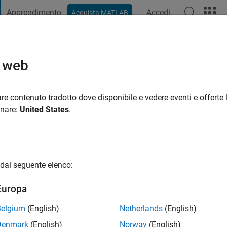
Apprendimento
Accedi
Acquista MATLAB
t Playground
Discussioni
Concorsi
Blog
Pubblica
Altro
o web
ell
si fa
|
Attivo dal 2018
re contenuto tradotto dove disponibile e vedere eventi e offerte l
ng:
0
onare:
United States
.
dal seguente elenco:
Europa
Belgium
(English)
Netherlands
(English)
Denmark
(English)
Norway
(English)