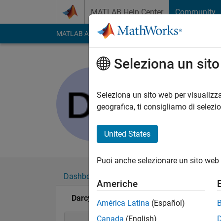
Vai al contenuto
MATLAB Help Center
Community
MATLAB Answers
File Exchange
Cody
AI Cha
Seleziona un sit
Darcy Cord
Last seen: circa 2 me
Seleziona un sito web per visualizza
Followers:
0
Followi
geografica, ti consigliamo di selezi
Follow
United States
Puoi anche selezionare un sito web 
Dashboard
Badge
Sponsorizzazioni
Americhe
Darcy Cordell's Badge
América Latina
(Español)
Canada
(English)