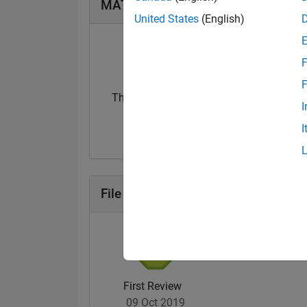
MATLAB Answers Badge
United States
(English)
F
F
Thankful Level 3
I
16 Jan 2023
I
File Exchange Badge
First Review
09 Oct 2019