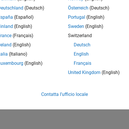
Deutschland
(Deutsch)
Österreich
(Deutsch)
España
(Español)
Portugal
(English)
inland
(English)
Sweden
(English)
rance
(Français)
Switzerland
reland
(English)
Deutsch
talia
(Italiano)
English
Luxembourg
(English)
Français
United Kingdom
(English)
Contatta l’ufficio locale