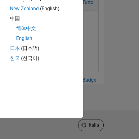
Tutto
New Zealand
(English)
中国
简体中文
English
日本
(日本語)
한국
(한국어)
Guarda tutto Badge
Seleziona un sito web
Italia