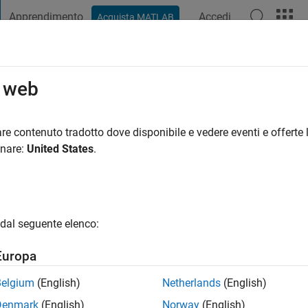
Apprendimento
Accedi
Acquista MATLAB
t Playground
Discussioni
Concorsi
Blog
Pubblica
Altro
o web
AYINDE
re contenuto tradotto dove disponibile e vedere eventi e offerte l
ng:
0
onare:
United States
.
dal seguente elenco:
Europa
Belgium
(English)
Netherlands
(English)
Denmark
(English)
Norway
(English)