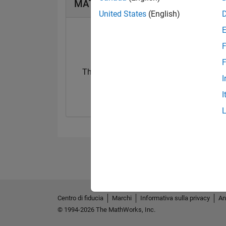
MATLAB Answers Badge
United States
(English)
F
F
Thankful Level 1
I
20 Jul 2017
I
Centro di fiducia
Marchi
Informativa sulla privacy
An
© 1994-2026 The MathWorks, Inc.