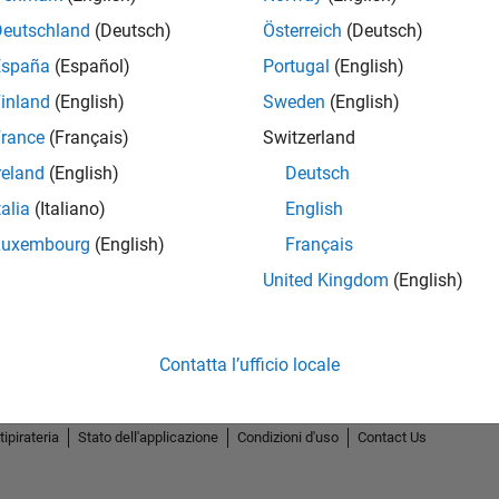
Deutschland
(Deutsch)
Österreich
(Deutsch)
España
(Español)
Portugal
(English)
inland
(English)
Sweden
(English)
rance
(Français)
Switzerland
reland
(English)
Deutsch
talia
(Italiano)
English
Luxembourg
(English)
Français
United Kingdom
(English)
Contatta l’ufficio locale
tipirateria
Stato dell'applicazione
Condizioni d'uso
Contact Us