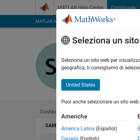
Vai al contenuto
MATLAB Help Center
Community
MATLAB Answers
File Exchange
Cody
AI Cha
Seleziona un sit
SAMUEL 
Attivo dal 2015
Seleziona un sito web per visualizza
Followers:
0
Followi
geografica, ti consigliamo di selezi
Follow
United States
Puoi anche selezionare un sito web 
Dashboard
Badge
Sponsorizzazioni
Americhe
SAMUEL AYINDE's Badge
América Latina
(Español)
Canada
(English)