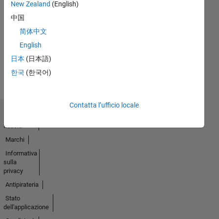
New Zealand
(English)
Thankful Level 4
中国
09 Apr 2020
简体中文
English
Guarda
日本
(日本語)
tutto
한국
(한국어)
Badge
Contatta l’ufficio locale
Centro di
fiducia
Marchi
Informativa
sulla
privacy
Antipirateria
Stato
dell'applicazione