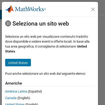
Vai al contenuto
Community
Profile
ATLAB Answers
File Exchange
Cody
AI Chat Playground
Dis
Seleziona un sito web
Seleziona un sito web per visualizzare contenuto tradotto
dove disponibile e vedere eventi e offerte locali. In base alla
Farshid
tua area geografica, ti consigliamo di selezionare:
United
States
.
Daryabor
United States
Last
seen:
Puoi anche selezionare un sito web dal seguente elenco:
oltre 2
anni fa
Americhe
|
Attivo
dal 2016
América Latina
(Español)
Canada
(English)
Followers:
0
United States
(English)