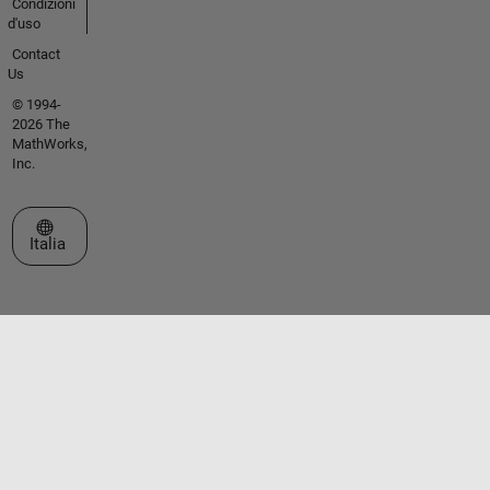
Condizioni
d'uso
Contact
Us
© 1994-
2026 The
MathWorks,
Inc.
Seleziona un sito web
Italia