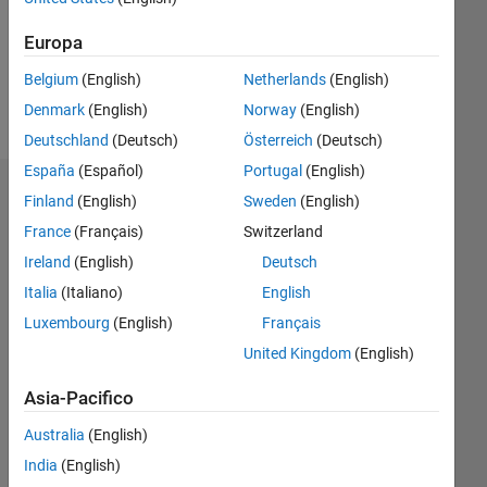
Following:
0
Europa
Belgium
(English)
Netherlands
(English)
Follow
Denmark
(English)
Norway
(English)
Deutschland
(Deutsch)
Österreich
(Deutsch)
España
(Español)
Portugal
(English)
Badge
Finland
(English)
Sweden
(English)
France
(Français)
Switzerland
Farshid
Daryabor's
Ireland
(English)
Deutsch
Badge
Italia
(Italiano)
English
Luxembourg
(English)
Français
MATLAB
Answers
Tutto
United Kingdom
(English)
Badge
Asia-Pacifico
Australia
(English)
India
(English)