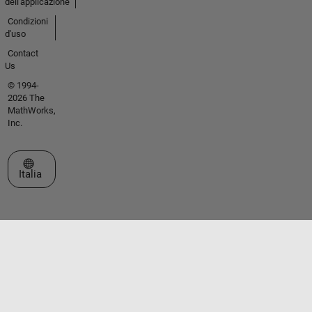
dell'applicazione
Condizioni
d'uso
Contact
Us
© 1994-
2026 The
MathWorks,
Inc.
Seleziona un sito web
Italia