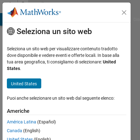
Vai al contenuto
Community
Profile
ATLAB Answers
File Exchange
Cody
AI Chat Playground
Dis
Seleziona un sito web
Seleziona un sito web per visualizzare contenuto tradotto
dove disponibile e vedere eventi e offerte locali. In base alla
Bob
tua area geografica, ti consigliamo di selezionare:
United
States
.
Thompson
United States
Last
seen:
Puoi anche selezionare un sito web dal seguente elenco:
circa 4
anni fa
Americhe
|
Attivo
dal 2016
América Latina
(Español)
Canada
(English)
Followers:
0
United States
(English)