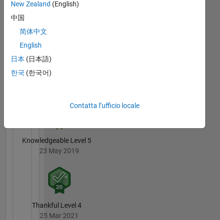
New Zealand
(English)
24 Month Streak
中国
14 Feb 2020
简体中文
English
日本
(日本語)
한국
(한국어)
Pro
21 May 2019
Contatta l’ufficio locale
Knowledgeable Level 5
23 May 2019
Thankful Level 4
25 Mar 2021