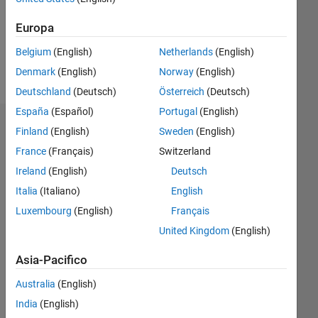
Following:
0
Europa
Belgium
(English)
Netherlands
(English)
Follow
Denmark
(English)
Norway
(English)
Deutschland
(Deutsch)
Österreich
(Deutsch)
España
(Español)
Portugal
(English)
Badge
Finland
(English)
Sweden
(English)
France
(Français)
Switzerland
Bob
Thompson's
Ireland
(English)
Deutsch
Badge
Italia
(Italiano)
English
Luxembourg
(English)
Français
MATLAB
Answers
Tutto
United Kingdom
(English)
Badge
Asia-Pacifico
Australia
(English)
India
(English)