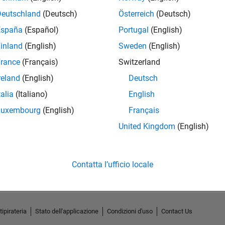
Deutschland
(Deutsch)
Österreich
(Deutsch)
España
(Español)
Portugal
(English)
inland
(English)
Sweden
(English)
rance
(Français)
Switzerland
reland
(English)
Deutsch
talia
(Italiano)
English
Luxembourg
(English)
Français
United Kingdom
(English)
Nessuna attività
Contatta l’ufficio locale
tipirateria
Stato dell'applicazione
Condizioni d'uso
Contact Us