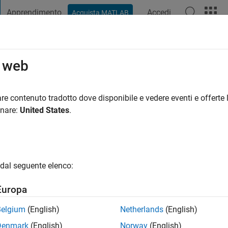
Apprendimento
Accedi
Acquista MATLAB
t Playground
Discussioni
Concorsi
Blog
Pubblica
Altro
o web
ey
re contenuto tradotto dove disponibile e vedere eventi e offerte l
ng:
0
onare:
United States
.
dal seguente elenco:
Europa
Belgium
(English)
Netherlands
(English)
Denmark
(English)
Norway
(English)