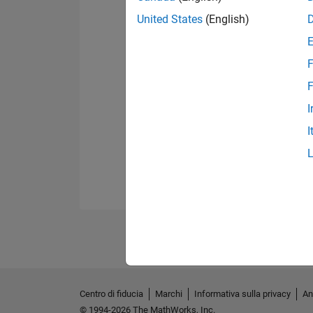
United States
(English)
F
F
I
I
Centro di fiducia
Marchi
Informativa sulla privacy
An
© 1994-2026 The MathWorks, Inc.