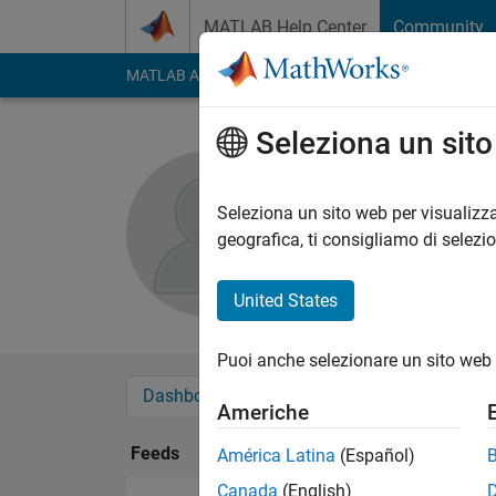
Vai al contenuto
MATLAB Help Center
Community
MATLAB Answers
File Exchange
Cody
AI Cha
Seleziona un sit
amit pand
Seleziona un sito web per visualizza
Followers:
0
Followi
geografica, ti consigliamo di selezi
Follow
United States
Puoi anche selezionare un sito web 
Dashboard
Badge
Sponsorizzazioni
Americhe
Feeds
América Latina
(Español)
Canada
(English)