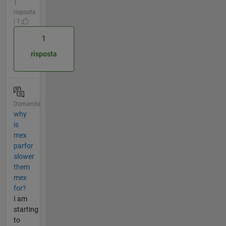
1
risposta
| 1
1
risposta
Domanda
why
is
mex
parfor
slower
them
mex
for?
I am
starting
to