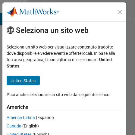
Vai al contenuto
Community
Profile
ATLAB Answers
File Exchange
Cody
AI Chat Playground
Dis
Seleziona un sito web
Seleziona un sito web per visualizzare contenuto tradotto
dove disponibile e vedere eventi e offerte locali. In base alla
Josef
tua area geografica, ti consigliamo di selezionare:
United
States
.
Shrbeny
United States
Last
seen:
Puoi anche selezionare un sito web dal seguente elenco:
oltre 3
anni fa
Americhe
|
Attivo
dal 2018
América Latina
(Español)
Canada
(English)
Followers:
0
United States
(English)