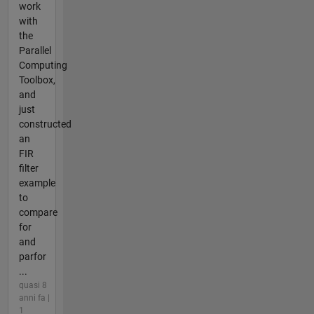
work
with
the
Parallel
Computing
Toolbox,
and
just
constructed
an
FIR
filter
example
to
compare
for
and
parfor
...
quasi 8
anni fa |
1