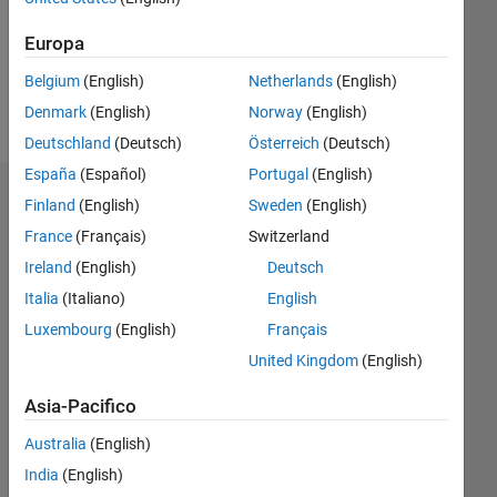
Following:
0
Europa
Belgium
(English)
Netherlands
(English)
Follow
Denmark
(English)
Norway
(English)
Deutschland
(Deutsch)
Österreich
(Deutsch)
España
(Español)
Portugal
(English)
Dashboard
Finland
(English)
Sweden
(English)
France
(Français)
Switzerland
Statistica
Ireland
(English)
Deutsch
M…
Italia
(Italiano)
English
Luxembourg
(English)
Français
-2
-1
3
2
United Kingdom
(English)
Asia-Pacifico
CONTRIBUTI
L
1
Australia
(English)
India
(English)