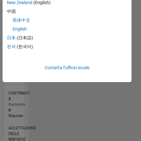
New Zealand
(English)
中国
0
08/18
06/19
04/20
02/21
12/21
10/22
08/23
06/24
04/25
02/26
08/19
08/20
08/21
08/22
08/24
08/25
08/26
09/19
10/20
11/21
12/22
01/24
02/25
03/26
L
简体中文
CRONOLOGIA
English
日本
(日本語)
RANK
한국
(한국어)
30.932
of
302.028
Contatta l’ufficio locale
REPUTAZIONE
1
CONTRIBUTI
2
Domande
0
Risposte
ACCETTAZIONE
DELLE
RISPOSTE