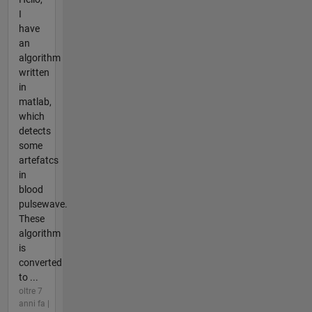
I
have
an
algorithm
written
in
matlab,
which
detects
some
artefatcs
in
blood
pulsewave.
These
algorithm
is
converted
to ...
oltre 7
anni fa |