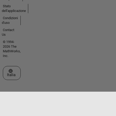
Stato
dell'applicazione
Condizioni
d'uso
Contact
Us
© 1994-
2026 The
MathWorks,
Inc.
Seleziona un sito web
Italia