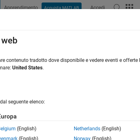
Apprendimento
Accedi
Acquista MATLAB
t Playground
Discussions
Contests
Blogs
Post
More
o web
021
re contenuto tradotto dove disponibile e vedere eventi e offerte l
onare:
United States
.
 Downloads 2021
n contributors with the most downloaded
ssions in 2021
dal seguente elenco:
Europa
Belgium
(English)
Netherlands
(English)
Denmark
(English)
Norway
(English)