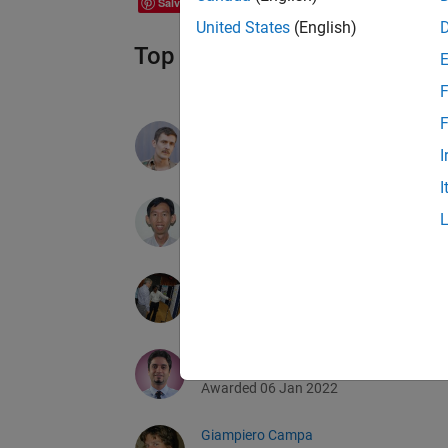
Salva
United States
(English)
Top Downloads 2021 Earner
F
F
Chad Greene
I
Awarded 06 Jan 2022
I
Rodney Tan
Awarded 06 Jan 2022
Dr. Siva Malla
Awarded 06 Jan 2022
Seyedali Mirjalili
Awarded 06 Jan 2022
Giampiero Campa