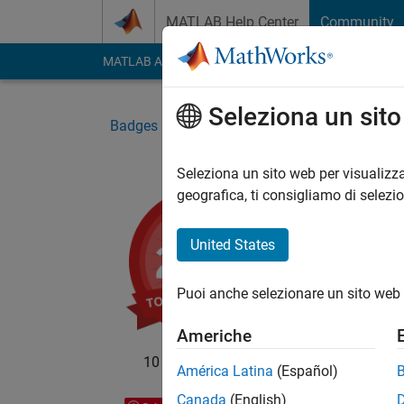
Vai al contenuto
MATLAB Help Center
Community
MATLAB Answers
File Exchange
Cody
AI Cha
Seleziona un sit
Badges
File Exchange
Top Downloads 2
Seleziona un sito web per visualizza
geografica, ti consigliamo di selezi
Top
United States
Top te
submi
Puoi anche selezionare un sito web 
Americhe
10 badge proprietari
América Latina
(Español)
Canada
(English)