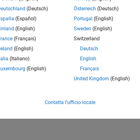
Deutschland
(Deutsch)
Österreich
(Deutsch)
s
España
(Español)
Portugal
(English)
inland
(English)
Sweden
(English)
rance
(Français)
Switzerland
reland
(English)
Deutsch
talia
(Italiano)
English
Luxembourg
(English)
Français
United Kingdom
(English)
Contatta l’ufficio locale