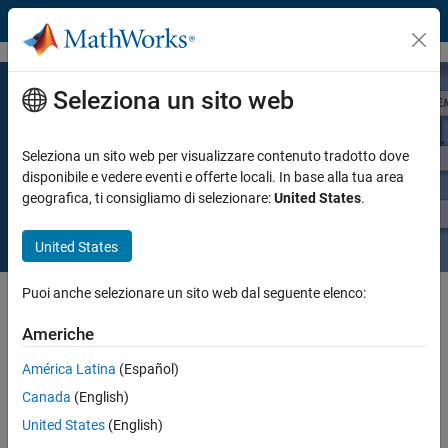
Vai al contenuto
Seleziona un sito web
Progettazione Model-based per
sistemi di controllo embedded
Seleziona un sito web per visualizzare contenuto tradotto dove
disponibile e vedere eventi e offerte locali. In base alla tua area
geografica, ti consigliamo di selezionare:
United States
.
Leggi il white paper
United States
Puoi anche selezionare un sito web dal seguente elenco:
Con un approccio Model-Based Design, un modello di sistema viene
posto al centro dello sviluppo, dall'acquisizione dei requisiti alle fasi di
Americhe
progettazione, implementazione e test. È possibile simulare il modello
in qualsiasi fase per ottenere una visione istantanea del
América Latina
(Español)
comportamento del sistema e testare molteplici scenari what-if,
Canada
(English)
senza rischi, senza ritardi e senza bisogno di hardware costosi.
United States
(English)
Ma come funziona in pratica? E da dove iniziare?