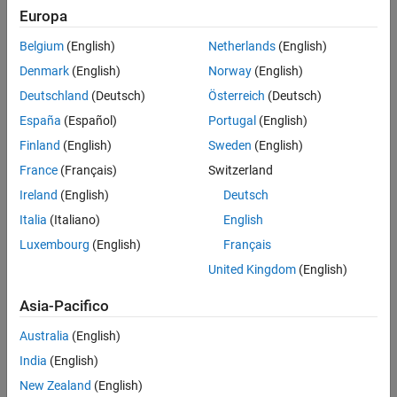
Europa
Leggi questo white paper per scoprire:
Belgium
(English)
Netherlands
(English)
Denmark
(English)
Norway
(English)
Le basi del Model-Based Design
Deutschland
(Deutsch)
Österreich
(Deutsch)
I consigli per iniziare
España
(Español)
Portugal
(English)
Come le aziende possono ridurre i tempi di sviluppo, minimizzare i
problemi di integrazione dei componenti e offrire prodotti di
Finland
(English)
Sweden
(English)
migliore qualità
France
(Français)
Switzerland
Ireland
(English)
Deutsch
Ulteriori informazioni
Italia
(Italiano)
English
Introduzione a Simulink per la modellazione e la simulazione
Luxembourg
(English)
Français
di sistemi
(36:04)
- Video
United Kingdom
(English)
Progettazione Model-Based dei sistemi di controllo
(54:59)
-
Video
Asia-Pacifico
Accelerazione del ritmo e ampliamento della progettazione
Australia
(English)
di sistemi di controllo
(51:03)
- Video
India
(English)
New Zealand
(English)