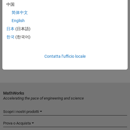
中国
Leggi il white paper
简体中文
English
日本
(日本語)
Prova gratis
한국
(한국어)
Prova MATLAB, Simulink e molto altro ancora.
Inizia subito
Contatta l’ufficio locale
MathWorks
Accelerating the pace of engineering and science
Scopri i nostri prodotti
Prova o Acquista