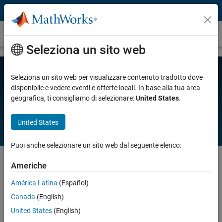
Vai al contenuto
Soluzioni
Seleziona un sito web
Seleziona un sito web per visualizzare contenuto tradotto dove
Scopri l'ampia gamma di funzionalità dei
disponibile e vedere eventi e offerte locali. In base alla tua area
geografica, ti consigliamo di selezionare:
United States
.
nostri prodotti e trova la soluzione più adatta
alla tua applicazione o al tuo settore.
United States
Puoi anche selezionare un sito web dal seguente elenco:
Americhe
Applicazioni
América Latina
(Español)
Intelligenza artificiale (IA)
Canada
(English)
Trasformazione dell’ingegneria e della scienza con l’IA
United States
(English)