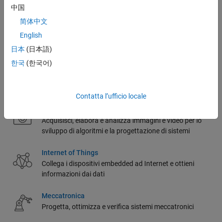
Progetta, codifica e verifica sistemi embedded
中国
简体中文
Sistemi IT e aziendali
English
Utilizza MATLAB con i tuoi sistemi IT
日本
(日本語)
한국
(한국어)
Sviluppo di FPGA, ASIC e SoC
Automatizza il tuo flusso di lavoro, dallo sviluppo di
algoritmi alla progettazione e verifica di hardware
Contatta l’ufficio locale
Elaborazione di immagini e Computer Vision
Acquisisci, elabora e analizza immagini e video per lo
sviluppo di algoritmi e la progettazione di sistemi
Internet of Things
Collega i dispositivi embedded ad Internet e ottieni
informazioni dai dati
Meccatronica
Progetta, ottimizza e verifica sistemi meccatronici