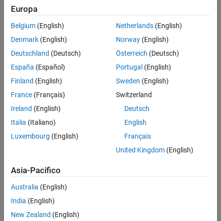
Europa
Sistemi di guida autonoma
Progetta, simula ed esegui test di sistemi di guida
Belgium
(English)
Netherlands
(English)
autonoma
Denmark
(English)
Norway
(English)
Sistemi di batterie
Deutschland
(Deutsch)
Österreich
(Deutsch)
Progettazione di pacchi batteria e sviluppo di sistemi di
España
(Español)
Portugal
(English)
gestione delle batterie
Finland
(English)
Sweden
(English)
France
(Français)
Switzerland
Biologia computazionale
Analizza, visualizza e modella dati e sistemi biologici
Ireland
(English)
Deutsch
Italia
(Italiano)
English
Sistemi di controllo
Luxembourg
(English)
Français
Progetta, testa e implementa sistemi di controllo
United Kingdom
(English)
l’IA embedded
Asia-Pacifico
Distribuzione di applicazioni di Machine Learning e di
Australia
(English)
Deep Learning su sistemi embedded
India
(English)
Sistemi embedded
New Zealand
(English)