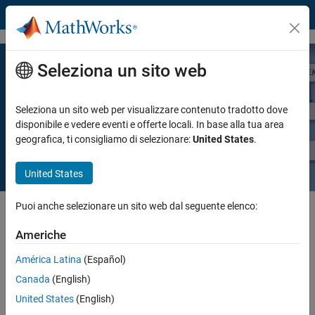
Vai al contenuto
Seleziona un sito web
Progettazione Model-based per
sistemi di controllo embedded
Seleziona un sito web per visualizzare contenuto tradotto dove
disponibile e vedere eventi e offerte locali. In base alla tua area
geografica, ti consigliamo di selezionare:
United States
.
Leggi il white paper
United States
Puoi anche selezionare un sito web dal seguente elenco:
Con un approccio Model-Based Design, un modello di sistema viene
posto al centro dello sviluppo, dall'acquisizione dei requisiti alle fasi di
Americhe
progettazione, implementazione e test. È possibile simulare il modello
in qualsiasi fase per ottenere una visione istantanea del
América Latina
(Español)
comportamento del sistema e testare molteplici scenari what-if,
Canada
(English)
senza rischi, senza ritardi e senza bisogno di hardware costosi.
United States
(English)
Ma come funziona in pratica? E da dove iniziare?