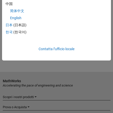
中国
Leggi il white paper
简体中文
English
日本
(日本語)
Prova gratis
한국
(한국어)
Prova MATLAB, Simulink e molto altro ancora.
Inizia subito
Contatta l’ufficio locale
MathWorks
Accelerating the pace of engineering and science
Scopri i nostri prodotti
Prova o Acquista