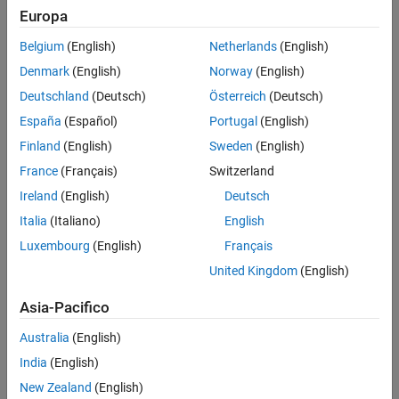
Europa
Leggi questo white paper per scoprire:
Belgium
(English)
Netherlands
(English)
Denmark
(English)
Norway
(English)
Le basi del Model-Based Design
Deutschland
(Deutsch)
Österreich
(Deutsch)
I consigli per iniziare
España
(Español)
Portugal
(English)
Come le aziende possono ridurre i tempi di sviluppo, minimizzare i
problemi di integrazione dei componenti e offrire prodotti di
Finland
(English)
Sweden
(English)
migliore qualità
France
(Français)
Switzerland
Ireland
(English)
Deutsch
Ulteriori informazioni
Italia
(Italiano)
English
Introduzione a Simulink per la modellazione e la simulazione
Luxembourg
(English)
Français
di sistemi
(36:04)
- Video
United Kingdom
(English)
Progettazione Model-Based dei sistemi di controllo
(54:59)
-
Video
Asia-Pacifico
Accelerazione del ritmo e ampliamento della progettazione
Australia
(English)
di sistemi di controllo
(51:03)
- Video
India
(English)
New Zealand
(English)