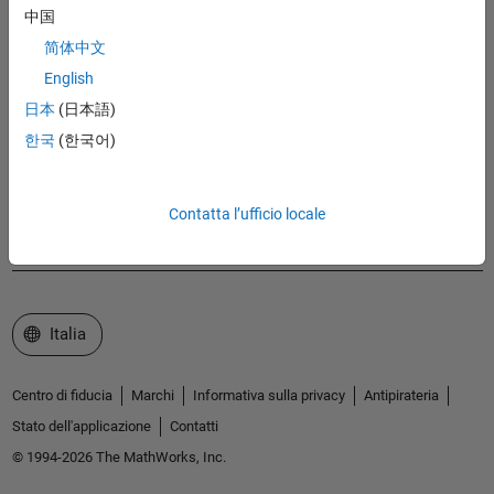
MathWorks
中国
Accelerating the pace of engineering and science
简体中文
English
Scopri i nostri prodotti
日本
(日本語)
Prova o Acquista
한국
(한국어)
Scopri i nostri prodotti
Ricevi supporto tecnico
Contatta l’ufficio locale
Informazioni su MathWorks
Seleziona un sito web
Italia
Centro di fiducia
Marchi
Informativa sulla privacy
Antipirateria
Stato dell'applicazione
Contatti
© 1994-2026 The MathWorks, Inc.