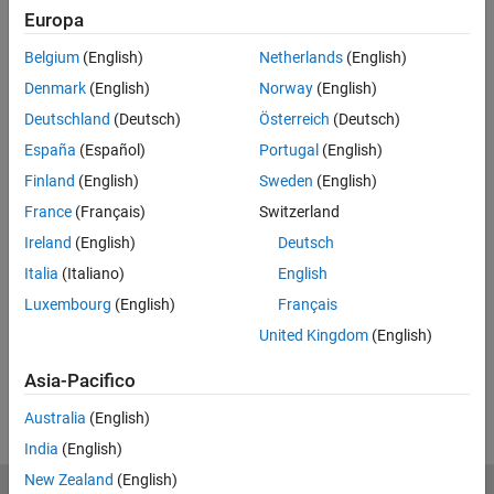
Europa
Inserisci indirizzo email
Belgium
(English)
Netherlands
(English)
Denmark
(English)
Norway
(English)
Email di lavoro o universitaria*
Deutschland
(Deutsch)
Österreich
(Deutsch)
España
(Español)
Portugal
(English)
Finland
(English)
Sweden
(English)
*Campo obbligatorio
France
(Français)
Switzerland
Registrati
Ireland
(English)
Deutsch
Non venderemo né forniremo in alcun modo le tue informazioni
Italia
(Italiano)
English
di contatto personali.
Consulta la nostra informativa sulla
Luxembourg
(English)
Français
privacy per ulteriori dettagli.
United Kingdom
(English)
Asia-Pacifico
Australia
(English)
India
(English)
New Zealand
(English)