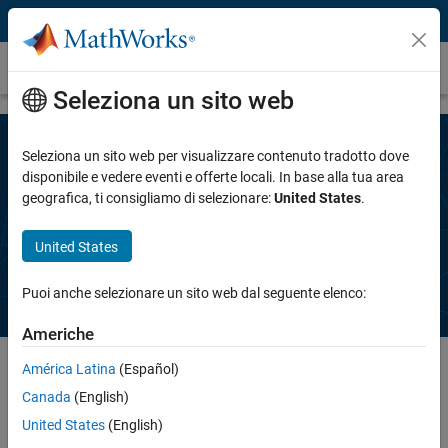
Vai al contenuto
Richiedi una versione di prova
Seleziona un sito web
Seleziona un sito web per visualizzare contenuto tradotto dove
Parla con un esperto MathWorks per
disponibile e vedere eventi e offerte locali. In base alla tua area
geografica, ti consigliamo di selezionare:
United States
.
ottenere una prova gratuita di
Simulink Copilot
.
United States
Puoi anche selezionare un sito web dal seguente elenco:
Americhe
América Latina
(Español)
Canada
(English)
Completa le informazioni qui sotto. Un esperto MathWorks ti
contatterà, di solito entro un giorno lavorativo.
United States
(English)