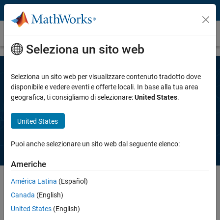
Vai al contenuto
Richiedi un preventivo
Seleziona un sito web
Seleziona un sito web per visualizzare contenuto tradotto dove
Completa le seguenti informazioni per
disponibile e vedere eventi e offerte locali. In base alla tua area
geografica, ti consigliamo di selezionare:
United States
.
richiedere un preventivo per
Polyspace Server for Ada
United States
Puoi anche selezionare un sito web dal seguente elenco:
Americhe
América Latina
(Español)
Canada
(English)
Inserisci indirizzo email
United States
(English)