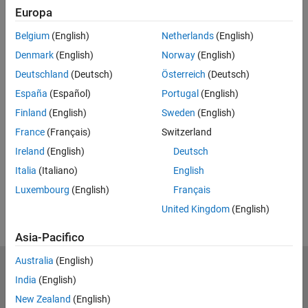
Europa
Email di lavoro o universitaria*
Belgium
(English)
Netherlands
(English)
Denmark
(English)
Norway
(English)
Deutschland
(Deutsch)
Österreich
(Deutsch)
*Campo obbligatorio
España
(Español)
Portugal
(English)
Registrati
Finland
(English)
Sweden
(English)
Non venderemo né forniremo in alcun modo le tue informazioni
France
(Français)
Switzerland
di contatto personali.
Consulta la nostra informativa sulla
privacy per ulteriori dettagli.
Ireland
(English)
Deutsch
Italia
(Italiano)
English
Luxembourg
(English)
Français
United Kingdom
(English)
Asia-Pacifico
Australia
(English)
MathWorks
India
(English)
Accelerating the pace of engineering and science
New Zealand
(English)