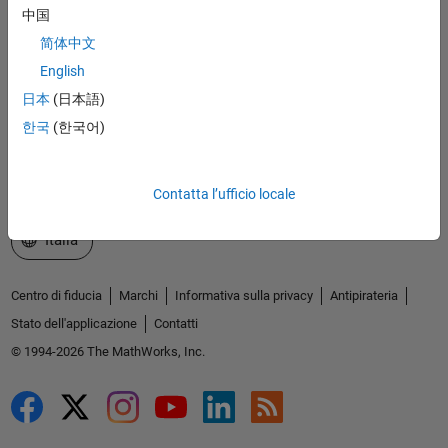
Scopri i nostri prodotti
中国
简体中文
Prova o Acquista
English
Scopri i nostri prodotti
日本
(日本語)
한국
(한국어)
Ricevi supporto tecnico
Informazioni su MathWorks
Contatta l’ufficio locale
Seleziona un sito web
Italia
Centro di fiducia
Marchi
Informativa sulla privacy
Antipirateria
Stato dell'applicazione
Contatti
© 1994-2026 The MathWorks, Inc.