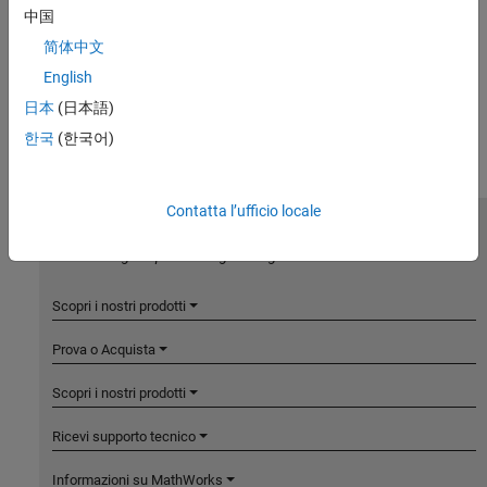
中国
简体中文
English
日本
(日本語)
한국
(한국어)
Contatta l’ufficio locale
MathWorks
Accelerating the pace of engineering and science
Scopri i nostri prodotti
Prova o Acquista
Scopri i nostri prodotti
Ricevi supporto tecnico
Informazioni su MathWorks