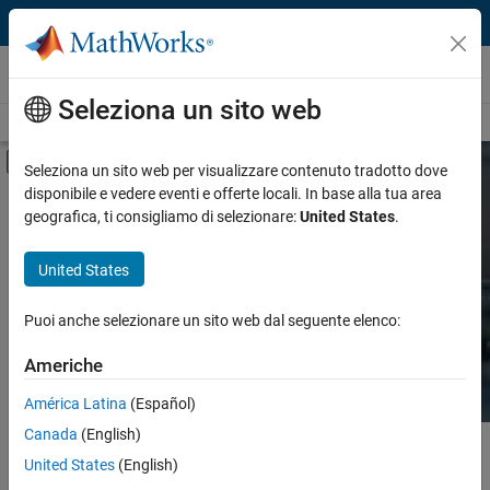
Vai al contenuto
Hardware Support
Seleziona un sito web
Overview
Search Hardware Support
Request Hardware Support
Attiva/disattiva menu di navigazione off
Seleziona un sito web per visualizzare contenuto tradotto dove
disponibile e vedere eventi e offerte locali. In base alla tua area
Product
Search Hardware
geografica, ti consigliamo di selezionare:
United States
.
Support
Product Family and Category
United States
Vendor
Find integrated hardware solutions with
Puoi anche selezionare un sito web dal seguente elenco:
MATLAB and Simulink.
Application
Americhe
Protocol or Standard
América Latina
(Español)
Canada
(English)
Contenuto principale
Search
United States
(English)
Searc