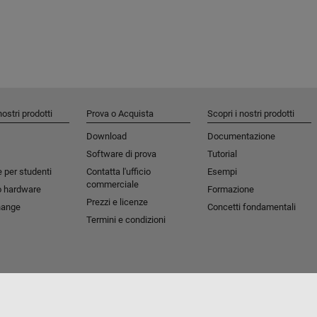
nostri prodotti
Prova o Acquista
Scopri i nostri prodotti
Download
Documentazione
Software di prova
Tutorial
 per studenti​
Contatta l'ufficio
Esempi
commerciale
o hardware
Formazione
Prezzi e licenze
hange
Concetti fondamentali
Termini e condizioni