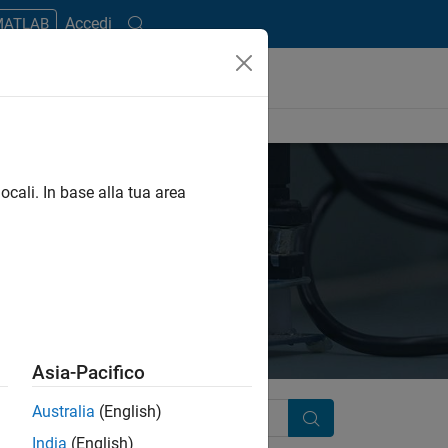
Accedi
 MATLAB
ocali. In base alla tua area
Asia-Pacifico
Australia
(English)
Search
India
(English)