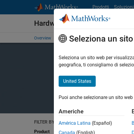
Vai al contenuto
Prodotti
Soluzioni
Hardware Support
Seleziona un sit
Overview
Search Hardware Support
Request Har
Seleziona un sito web per visualizza
geografica, ti consigliamo di selezi
United States
Puoi anche selezionare un sito web 
Americhe
FILTER BY
Search
América Latina
(Español)
Product
Canada
(English)