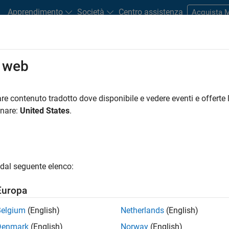
Apprendimento
Società
Centro assistenza
Acquista
o web
dware Support
re contenuto tradotto dove disponibile e vedere eventi e offerte l
Search Hardware Support
onare:
United States
.
Find integrated hardware solutions with MATLAB and Simulink.
dal seguente elenco:
Europa
Belgium
(English)
Netherlands
(English)
Denmark
(English)
Norway
(English)