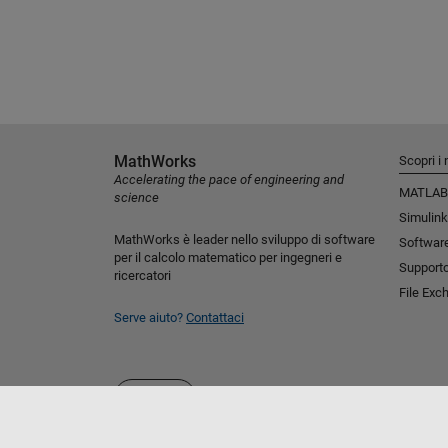
MathWorks
Scopri i 
Accelerating the pace of engineering and
MATLAB
science
Simulink
MathWorks è leader nello sviluppo di software
Software
per il calcolo matematico per ingegneri e
Support
ricercatori
File Exc
Serve aiuto?
Contattaci
Seleziona un sito web
Italia