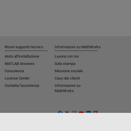
Ricevi supporto tecnico
Informazioni su MathWorks
Aiuto all'installazione
Lavora con noi
MATLAB Answers
Sala stampa
Consulenza
Missione sociale​
License Center
Caso dei clienti
Contatta l'assistenza
Informazioni su
MathWorks