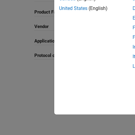
United States
(English)
Product Family and Category
Vendor
F
F
Application
I
Protocol or Standard
I