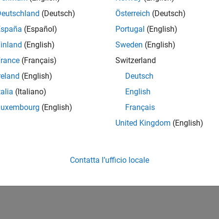
Deutschland
(Deutsch)
Österreich
(Deutsch)
España
(Español)
Portugal
(English)
inland
(English)
Sweden
(English)
rance
(Français)
Switzerland
reland
(English)
Deutsch
talia
(Italiano)
English
Luxembourg
(English)
Français
United Kingdom
(English)
Contatta l’ufficio locale