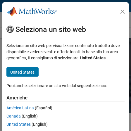
Vai al contenuto
Hardware Support
Seleziona un sito web
Overview
Search Hardware Support
Request Hardware Support
Attiva/disattiva menu di navigazione off
Seleziona un sito web per visualizzare contenuto tradotto dove
disponibile e vedere eventi e offerte locali. In base alla tua area
Product
Search Hardware
geografica, ti consigliamo di selezionare:
United States
.
Support
Product Family and Category
United States
Vendor
Find integrated hardware solutions with
Puoi anche selezionare un sito web dal seguente elenco:
MATLAB and Simulink.
Application
Americhe
Protocol or Standard
América Latina
(Español)
Canada
(English)
Contenuto principale
Search
United States
(English)
Searc