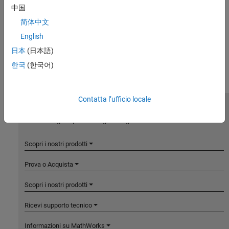
中国
简体中文
English
日本
(日本語)
한국
(한국어)
Contatta l’ufficio locale
MathWorks
Accelerating the pace of engineering and science
Scopri i nostri prodotti
Prova o Acquista
Scopri i nostri prodotti
Ricevi supporto tecnico
Informazioni su MathWorks