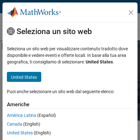
Vai al contenuto
Hardware Support
Seleziona un sito web
Overview
Search Hardware Support
Request Hardware Support
Attiva/disattiva menu di navigazione off
Seleziona un sito web per visualizzare contenuto tradotto dove
disponibile e vedere eventi e offerte locali. In base alla tua area
Product
Search Hardware
geografica, ti consigliamo di selezionare:
United States
.
Support
Product Family and Category
United States
Vendor
Find integrated hardware solutions with
Puoi anche selezionare un sito web dal seguente elenco:
MATLAB and Simulink.
Application
Americhe
Protocol or Standard
América Latina
(Español)
Canada
(English)
Contenuto principale
Search
United States
(English)
Searc