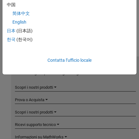
中国
简体中文
English
日本
(日本語)
한국
(한국어)
Contatta l’ufficio locale
MathWorks
Accelerating the pace of engineering and science
Scopri i nostri prodotti
Prova o Acquista
Scopri i nostri prodotti
Ricevi supporto tecnico
Informazioni su MathWorks