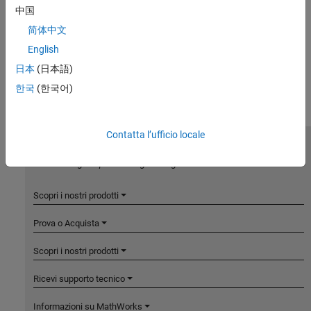
中国
简体中文
English
日本
(日本語)
한국
(한국어)
Contatta l’ufficio locale
MathWorks
Accelerating the pace of engineering and science
Scopri i nostri prodotti
Prova o Acquista
Scopri i nostri prodotti
Ricevi supporto tecnico
Informazioni su MathWorks