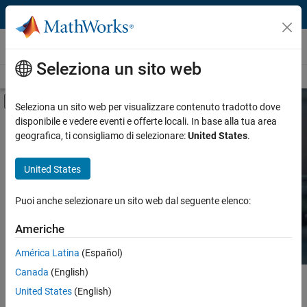
Vai al contenuto
Hardware Support
Seleziona un sito web
Overview
Search Hardware Support
Request Hardware Support
Attiva/disattiva menu di navigazione off
Seleziona un sito web per visualizzare contenuto tradotto dove
disponibile e vedere eventi e offerte locali. In base alla tua area
Product
Search Hardware
geografica, ti consigliamo di selezionare:
United States
.
Support
Product Family and Category
United States
Vendor
Find integrated hardware solutions with
Puoi anche selezionare un sito web dal seguente elenco:
MATLAB and Simulink.
Application
Americhe
Protocol or Standard
América Latina
(Español)
Canada
(English)
Contenuto principale
Search
United States
(English)
Searc