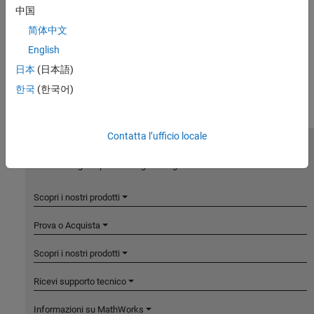
中国
简体中文
English
日本
(日本語)
한국
(한국어)
Contatta l’ufficio locale
MathWorks
Accelerating the pace of engineering and science
Scopri i nostri prodotti
Prova o Acquista
Scopri i nostri prodotti
Ricevi supporto tecnico
Informazioni su MathWorks