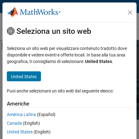
Vai al contenuto
Hardware Support
Seleziona un sito web
Overview
Search Hardware Support
Request Hardware Support
Attiva/disattiva menu di navigazione off
Seleziona un sito web per visualizzare contenuto tradotto dove
disponibile e vedere eventi e offerte locali. In base alla tua area
Product
Search Hardware
geografica, ti consigliamo di selezionare:
United States
.
Support
Product Family and Category
United States
Vendor
Find integrated hardware solutions with
Puoi anche selezionare un sito web dal seguente elenco:
MATLAB and Simulink.
Application
Americhe
Protocol or Standard
América Latina
(Español)
Canada
(English)
Contenuto principale
Search
United States
(English)
Searc