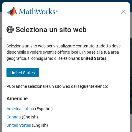
Vai al contenuto
Hardware Support
Seleziona un sito web
Overview
Search Hardware Support
Request Hardware Support
Attiva/disattiva menu di navigazione off
Seleziona un sito web per visualizzare contenuto tradotto dove
disponibile e vedere eventi e offerte locali. In base alla tua area
Product
Search Hardware
geografica, ti consigliamo di selezionare:
United States
.
Support
Product Family and Category
United States
Vendor
Find integrated hardware solutions with
Puoi anche selezionare un sito web dal seguente elenco:
MATLAB and Simulink.
Application
Americhe
Protocol or Standard
América Latina
(Español)
Canada
(English)
Contenuto principale
Search
United States
(English)
Searc