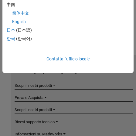
中国
简体中文
English
日本
(日本語)
한국
(한국어)
Contatta l’ufficio locale
MathWorks
Accelerating the pace of engineering and science
Scopri i nostri prodotti
Prova o Acquista
Scopri i nostri prodotti
Ricevi supporto tecnico
Informazioni su MathWorks