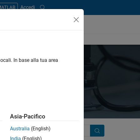
Accedi
 MATLAB
ocali. In base alla tua area
Asia-Pacifico
Australia
(English)
Search
India
(English)