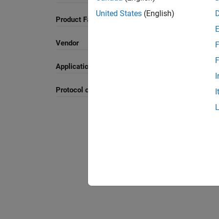
United States
(English)
Product Family and Category
Vendor
F
F
Application
I
Protocol or Standard
I