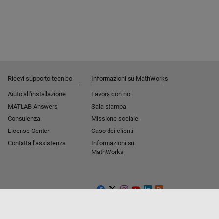
Ricevi supporto tecnico
Informazioni su MathWorks
Aiuto all'installazione
Lavora con noi
MATLAB Answers
Sala stampa
Consulenza
Missione sociale​
License Center
Caso dei clienti
Contatta l'assistenza
Informazioni su
MathWorks