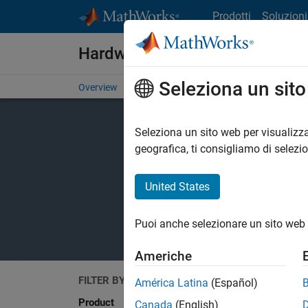
Vai al contenuto
Prodotti
Soluzioni
Hardware Support
Seleziona un sit
Overview
Search Hardware Support
Request Har
Seleziona un sito web per visualizza
geografica, ti consigliamo di selezi
United States
Puoi anche selezionare un sito web 
Americhe
FILTER BY
Search
América Latina
(Español)
Product
Canada
(English)