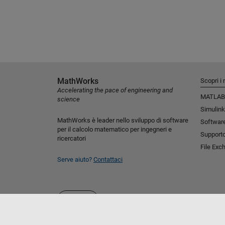
MathWorks
Scopri i 
Accelerating the pace of engineering and
MATLAB
science
Simulink
MathWorks è leader nello sviluppo di software
Software
per il calcolo matematico per ingegneri e
Support
ricercatori
File Exc
Serve aiuto?
Contattaci
Seleziona un sito web
Italia