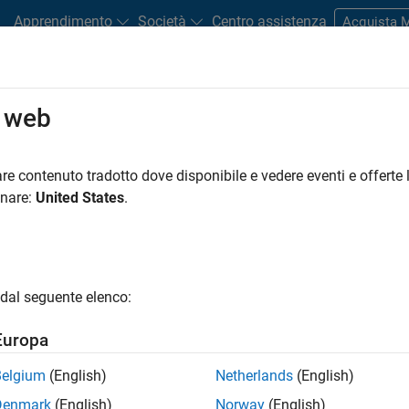
Apprendimento
Società
Centro assistenza
Acquista
o web
dware Support
re contenuto tradotto dove disponibile e vedere eventi e offerte l
Search Hardware Support
onare:
United States
.
Find integrated hardware solutions with MATLAB and Simulink.
dal seguente elenco:
Europa
Belgium
(English)
Netherlands
(English)
Denmark
(English)
Norway
(English)