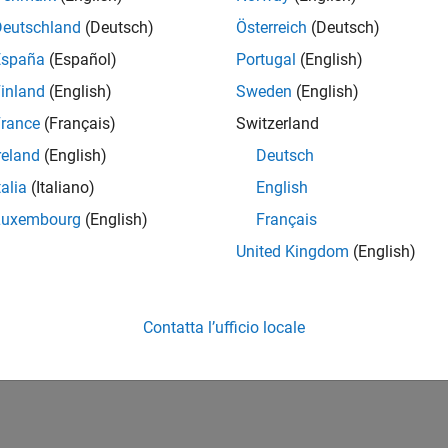
Deutschland
(Deutsch)
Österreich
(Deutsch)
España
(Español)
Portugal
(English)
inland
(English)
Sweden
(English)
rance
(Français)
Switzerland
reland
(English)
Deutsch
talia
(Italiano)
English
Luxembourg
(English)
Français
United Kingdom
(English)
Contatta l’ufficio locale