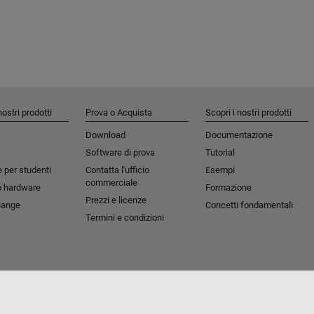
nostri prodotti
Prova o Acquista
Scopri i nostri prodotti
Download
Documentazione
Software di prova
Tutorial
 per studenti​
Contatta l'ufficio
Esempi
commerciale
o hardware
Formazione
Prezzi e licenze
hange
Concetti fondamentali
Termini e condizioni