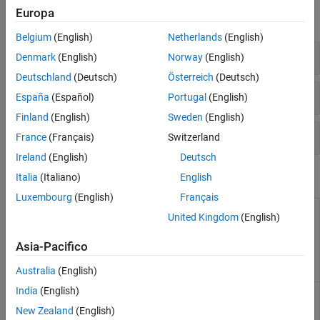
Analisi Bug Finder con gli script di MATLAB
Europa
Analisi Bug Finder in Simulink
espandi tutto
Analisi Bug Finder sui cluster
Belgium
(English)
Netherlands
(English)
Analisi Bug Finder in MATLABCoder
Progetto
Denmark
(English)
Norway
(English)
Deutschland
(Deutsch)
Österreich
(Deutsch)
Build
España
(Español)
Portugal
(English)
Finland
(English)
Sweden
(English)
Analisi statica
France
(Français)
Switzerland
Ireland
(English)
Deutsch
Comandi di sistema
Italia
(Italiano)
English
Luxembourg
(English)
Français
(System Command) Compare and merge
polyspace-
United Kingdom
(English)
Polyspace
Platform projects, workspaces,
project -
configurations and tests before submission
diff,
to source control
Asia-Pacifico
polyspace-
project -
Australia
(English)
merge
India
(English)
(System Command) Convert
Polyspace
polyspace-
project file to
Polyspace
Platform
project -
New Zealand
(English)
workspace file and project files
convert-