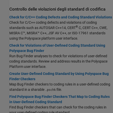
Controllo delle violazioni degli standard di codifica
Check for C/C++ Coding Defects and Coding Standard Violations
Check for C/C++ coding defects and violations of coding
®
standards such as AUTOSAR C++14, CERT
C, CERT C++, CWE,
MISRA C™, MISRA™ C++, JSF AV C++, or ISO-17961 standards
using the Polyspace platform user interface.
Check for Violations of User-Defined Coding Standard Using
Polyspace Bug Finder
Run Bug Finder analyses to check for violations of user-defined
coding standards. Review and address results in the Polyspace
Platform user interface.
Create User-Defined Coding Standard by Using Polyspace Bug
Finder Checkers
Map Bug Finder checkers to coding rules in a user-defined coding
standard in a sharable
file.
.pschk
Find Polyspace Bug Finder Checkers That Map to Coding Rules
in User-Defined Coding Standard
Find Bug Finder checkers that can check for the coding rules in
your user-defined coding rule standard.