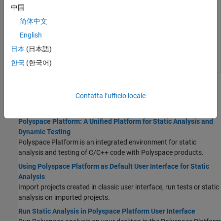
psprj-to-
中国
workspace
简体中文
(System Command) Generate files needed
polyspace-
English
to run static analysis on a
Polyspace
project -
Platform project
generate-
日本
(日本語)
launching-
한국
(한국어)
script-for
Argomenti
Contatta l’ufficio locale
Come iniziare
Polyspace Platform: A Unified Platform for Static Analysis and
Dynamic Testing
Polyspace Platform is an integrated environment for static
analysis and testing of C/C++ code with Polyspace products.
Using Polyspace Platform as Default User Interface for Static
Analysis
Import projects created in classic user interface, run tests or static
analysis on imported projects.
Run Static Analysis in Polyspace Platform User Interface