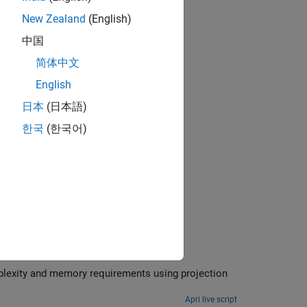
New Zealand
(English)
中国
简体中文
English
日本
(日本語)
한국
(한국어)
Use AI to estimate the position of user equipment and compare performance with traditional TDoA techniques.
projection
Apri live script