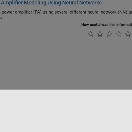
Amplifier Modeling Using Neural Networks
Model a pow
4a
How useful was this informat
tipirateria
Stato dell'applicazione
Contatti