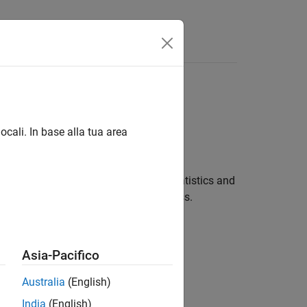
isposte
l'ultima versione in inglese.
ocali. In base alla tua area
emi di comunicazione wireless
Utilizzare Deep Learning Toolbox™, Statistics and
porare l'IA nelle applicazioni wireless.
Asia-Pacifico
Australia
(English)
India
(English)