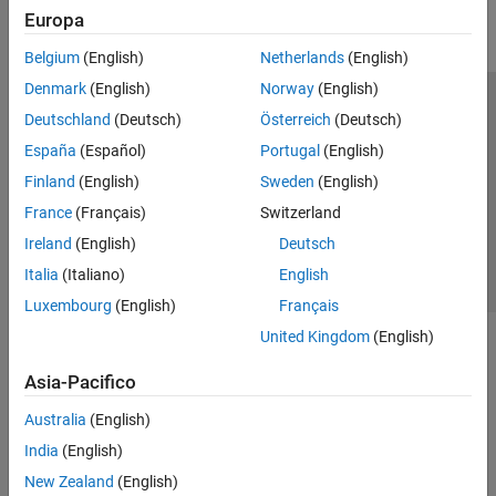
Europa
Belgium
(English)
Netherlands
(English)
Denmark
(English)
Norway
(English)
Centro di fiducia
Marchi
Informativa sulla privacy
Deutschland
(Deutsch)
Österreich
(Deutsch)
Antipirateria
Stato dell'applicazione
Contatti
España
(Español)
Portugal
(English)
© 1994-2026 The MathWorks, Inc.
Finland
(English)
Sweden
(English)
France
(Français)
Switzerland
Seleziona u
Italia
Ireland
(English)
Deutsch
Italia
(Italiano)
English
Luxembourg
(English)
Français
United Kingdom
(English)
Asia-Pacifico
Australia
(English)
India
(English)
New Zealand
(English)