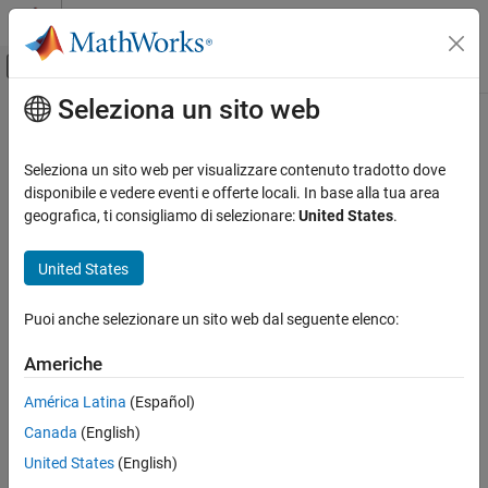
Vai al contenuto
MATLAB Help Center
Attiva/disattiva menu di navigazione off
Seleziona un sito web
Contenuto principale
Pagina iniziale della documentazione
delay2z
Sistemi di controllo
Seleziona un sito web per visualizzare contenuto tradotto dove
Replace delays of discrete-time TF, SS, or ZPK models by poles at
disponibile e vedere eventi e offerte locali. In base alla tua area
Control System Toolbox
z
=0, or replace delays of FRD models by phase shift
geografica, ti consigliamo di selezionare:
United States
.
Dynamic System Models
Linear System Representation
United States
Note
Models with Time Delays
has been removed. Use
instead.
delay2z
absorbDelay
Puoi anche selezionare un sito web dal seguente elenco:
delay2z
ON THIS PAGE
Version History
Americhe
Version History
Introduced before R2006a
América Latina
(Español)
Canada
(English)
How useful was this information?
United States
(English)