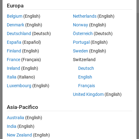
Europa
HDL Coder
Belgium
(English)
Netherlands
(English)
HDL Verifier
Centro di fiducia
Marchi
Informativa sulla privacy
Denmark
(English)
Norway
(English)
Signal Processing Toolbox
Antipirateria
Stato dell'applicazione
Contatti
Deutschland
(Deutsch)
Österreich
(Deutsch)
SoC Blockset
© 1994-2026 The MathWorks, Inc.
España
(Español)
Portugal
(English)
Vision HDL Toolbox
Finland
(English)
Sweden
(English)
Wavelet Toolbox
Seleziona u
Italia
France
(Français)
Switzerland
Wireless HDL Toolbox
Ireland
(English)
Deutsch
Italia
(Italiano)
English
Luxembourg
(English)
Français
United Kingdom
(English)
Asia-Pacifico
Australia
(English)
India
(English)
New Zealand
(English)