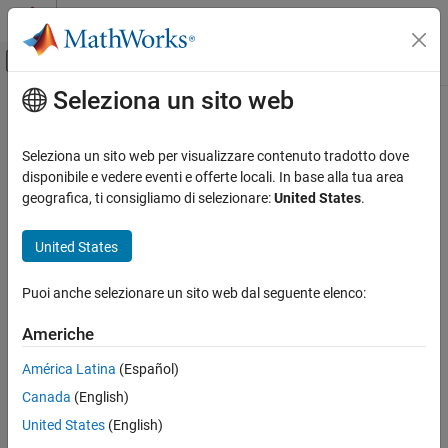
Vai al contenuto
MATLAB Help Center
Attiva/disattiva menu di navigazione off
Seleziona un sito web
Contenuto principale
Pagina iniziale della documentazione
Signal Processing
Seleziona un sito web per visualizzare contenuto tradotto dove
FPGA, ASIC, and SoC Development
disponibile e vedere eventi e offerte locali. In base alla tua area
geografica, ti consigliamo di selezionare:
United States
.
Categoria
How useful was this information?
Audio Toolbox
United States
Deep Learning HDL Toolbox
DSP HDL Toolbox
Puoi anche selezionare un sito web dal seguente elenco:
Get Started with DSP HDL Toolbox
Americhe
HDL-Optimized Filters and Transforms
HDL Code Generation and Deployment
América Latina
(Español)
Applications
Canada
(English)
DSP System Toolbox
United States
(English)
Fixed-Point Designer