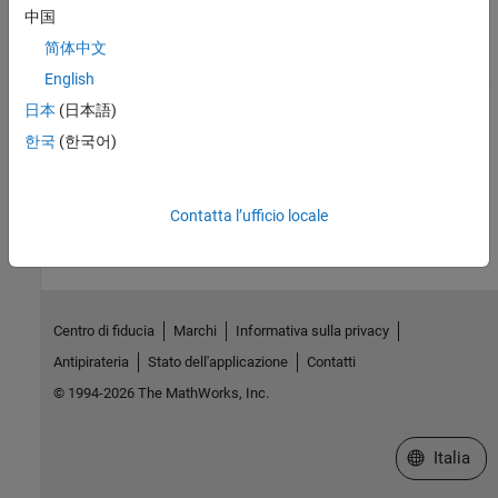
Graphical Controls for XCP External Mode Simulations
中国
Hardware tab and External Mode Control Panel controls for XCP
简体中文
external mode simulations.
English
External Mode Simulation with TCP/IP or Serial Communication
Run external mode simulations that use a TCP/IP or serial
日本
(日本語)
communication channel.
한국
(한국어)
How useful was this information?
Contatta l’ufficio locale
Centro di fiducia
Marchi
Informativa sulla privacy
Antipirateria
Stato dell'applicazione
Contatti
© 1994-2026 The MathWorks, Inc.
Seleziona u
Italia