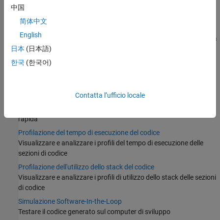
codice. Generare report che forniscono tracciabilità
中国
bidirezionale tra gli oggetti del modello e il codice generato.
简体中文
English
®
Oltre a Embedded Coder
, è possibile utilizzare altri prodotti per la
verifica del codice, ad esempio i prodotti
Requirements Toolbox™
,
日本
(日本語)
®
Simulink Test
e Polyspace
.
한국
(한국어)
Categorie
Contatta l’ufficio locale
Prototipazione rapida e simulazione in tempo reale
Utilizzare simulazioni in modalità esterna per la prototipazione
rapida
Profilazione del tempo di esecuzione del codice
Visualizzare e analizzare i profili del tempo di esecuzione delle
sezioni di codice
Profilazione dell'utilizzo dello stack del codice
Visualizzare e analizzare i profili di utilizzo dello stack delle sezioni
di codice
Simulazione Software-In-the-Loop
Testare il codice generato sul computer di sviluppo