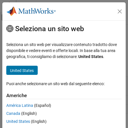
Vai al contenuto
MATLAB Help Center
Attiva/disattiva menu di navigazione off
Seleziona un sito web
Contenuto principale
Pagina iniziale della documentazione
Create Timetables for Finance
Computational Finance
Seleziona un sito web per visualizzare contenuto tradotto dove
Create a
with financial data
disponibile e vedere eventi e offerte locali. In base alla tua area
timetable
Financial Toolbox
Use functions to create a
with financial data.
geografica, ti consigliamo di selezionare:
United States
.
timetable
Timetables in Finance
Functions
Categoria
United States
Create Timetables for Finance
Tables for time series data, with
timetable
Common Operations with Timetables for
Puoi anche selezionare un sito web dal seguente elenco:
timestamped rows and variables of
Finance
different types
Chart Technical Indicators
Americhe
Convert table to timetable
table2timetable
Chart Financial Data
América Latina
(Español)
Convert homogeneous array to timetable
array2timetable
Canada
(English)
United States
(English)
Topics