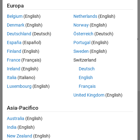
Europa
Use Timetables in Finance
Use timetables to visualize and calculate weekly statistics from
Belgium
(English)
Netherlands
(English)
simulated daily stock data.
Denmark
(English)
Norway
(English)
Technical Indicators
Deutschland
(Deutsch)
Österreich
(Deutsch)
The technical analysis functions in Financial Toolbox™ are tools to
España
(Español)
Portugal
(English)
help analyze your investments.
Finland
(English)
Sweden
(English)
How useful was this information?
France
(Français)
Switzerland
Ireland
(English)
Deutsch
Italia
(Italiano)
English
Luxembourg
(English)
Français
United Kingdom
(English)
Centro di fiducia
Marchi
Informativa sulla privacy
Asia-Pacifico
Antipirateria
Stato dell'applicazione
Contatti
Australia
(English)
© 1994-2026 The MathWorks, Inc.
India
(English)
New Zealand
(English)
Seleziona u
Italia