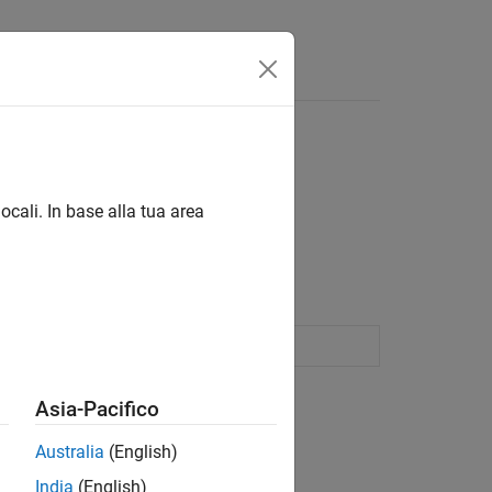
isposte
l'ultima versione in inglese.
ocali. In base alla tua area
code generation
Asia-Pacifico
Australia
(English)
India
(English)