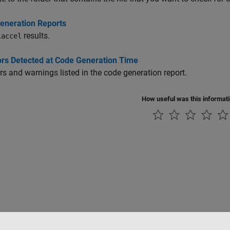
eneration Reports
results.
iaccel
rors Detected at Code Generation Time
ors and warnings listed in the code generation report.
How useful was this informat