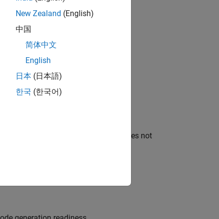
New Zealand
(English)
中国
s.
简体中文
English
日本
(日本語)
한국
(한국어)
tput data.
and functions that code generation does not
 block editor.
 code generation readiness.