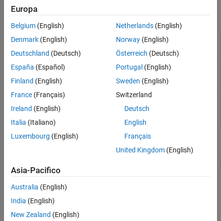
Europa
Funzioni
Belgium
(English)
Netherlands
(English)
Generate compiled C code
buildInstrumentedMex
Denmark
(English)
Norway
(English)
function including logging
instrumentation
Deutschland
(Deutsch)
Österreich
(Deutsch)
España
(Español)
Portugal
(English)
Results logged by
showInstrumentationResults
instrumented, compiled C
Finland
(English)
Sweden
(English)
code function
France
(Français)
Switzerland
Clear results logged by
clearInstrumentationResults
Ireland
(English)
Deutsch
instrumented, compiled C
code function
Italia
(Italiano)
English
Luxembourg
(English)
Français
Classi
United Kingdom
(English)
Determine fixed-point data type
NumericTypeScope
Asia-Pacifico
Informazioni complementari
Australia
(English)
India
(English)
Manual Fixed-Point Conversion Best Practices Webinar
New Zealand
(English)