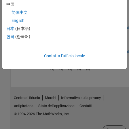
Esempi in primo piano
中国
简体中文
Develop Fixed-Point Algorithms
English
Develop and verify a simple fixed-point algorithm.
Apri live script
日本
(日本語)
Set Data Types Using Min/Max Instrumentation
한국
(한국어)
Set fixed-point data types by instrumenting MATLAB code for
min/max logging and using the tools to propose data types.
Apri live script
Contatta l’ufficio locale
How useful was this information?
Centro di fiducia
Marchi
Informativa sulla privacy
Antipirateria
Stato dell'applicazione
Contatti
© 1994-2026 The MathWorks, Inc.