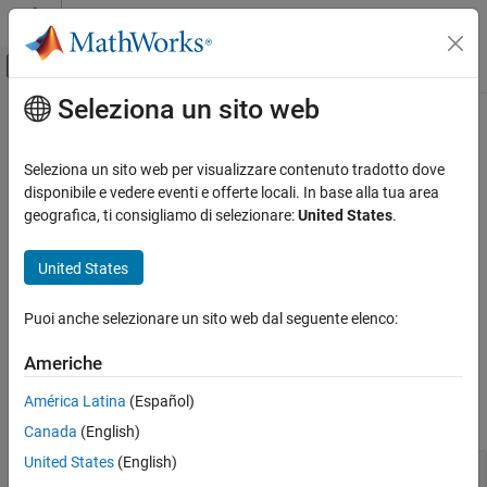
Vai al contenuto
MATLAB Help Center
Attiva/disattiva menu di navigazione off
Seleziona un sito web
Contenuto principale
Pagina iniziale della documentazione
Questa pagina è stata tradotta con la traduzione automatica. Fai
clic qui per vedere l'ultima versione in inglese.
Matematica e ottimizzazione
Seleziona un sito web per visualizzare contenuto tradotto dove
disponibile e vedere eventi e offerte locali. In base alla tua area
Ricottura simulata
Global Optimization Toolbox
geografica, ti consigliamo di selezionare:
United States
.
Categoria
Risolutore di ricottura simulata per ottimizzazione non vincolata
Inizia con Global Optimization Toolbox
United States
senza derivate o ottimizzazione con limiti
Impostazione dell'ottimizzazione globale
basata sui problemi
Utilizza la ricottura simulata quando altri risolutori non ti
Puoi anche selezionare un sito web dal seguente elenco:
soddisfano.
Impostazione del problema di
ottimizzazione basata sul risolutore
Americhe
Funzioni
Ricerca globale o multipunto di partenza
Ricerca diretta
América Latina
(Español)
espandi tutto
Algoritmo genetico
Canada
(English)
Sciame di particelle
United States
(English)
Risolutore
Ottimizzazione surrogata