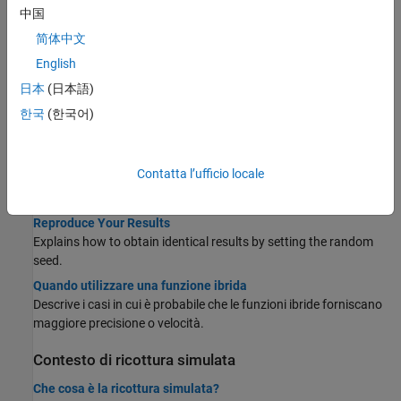
中国
This example shows how to create and minimize an objective
function using the
solver. It also shows how to
simulannealbnd
简体中文
include extra parameters for the minimization.
English
Simulated Annealing Options
日本
(日本語)
Shows the effects of some options on the simulated annealing
한국
(한국어)
solution process.
Multiprocessor Scheduling Using Simulated Annealing with a
Custom Data Type
Contatta l’ufficio locale
Uses a custom data type to code a scheduling problem. Uses a
custom plot function to monitor the optimization process.
Reproduce Your Results
Explains how to obtain identical results by setting the random
seed.
Quando utilizzare una funzione ibrida
Descrive i casi in cui è probabile che le funzioni ibride forniscano
maggiore precisione o velocità.
Contesto di ricottura simulata
Che cosa è la ricottura simulata?