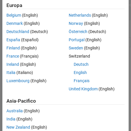
Ricottura simulata
Europa
Opzioni
Ottimizzazione multiobiettivo
Belgium
(English)
Netherlands
(English)
Denmark
(English)
Norway
(English)
Attività di Live Editor
Deutschland
(Deutsch)
Österreich
(Deutsch)
España
(Español)
Portugal
(English)
Ottimizzare
Optimize or solve equations in the Live Editor
Finland
(English)
Sweden
(English)
Argomenti
France
(Français)
Switzerland
Ireland
(English)
Deutsch
Ricottura simulata basata sui problemi
Italia
(Italiano)
English
Optimize Function Using simulannealbnd, Problem-Based
Luxembourg
(English)
Français
Basic example minimizing a function in the problem-based
approach.
United Kingdom
(English)
Ottimizzazione tramite ricottura simulata
Asia-Pacifico
Minimize Function with Many Local Minima
Australia
(English)
Presents an example of solving an optimization problem using
India
(English)
simulated annealing.
New Zealand
(English)
Minimization Using Simulated Annealing Algorithm