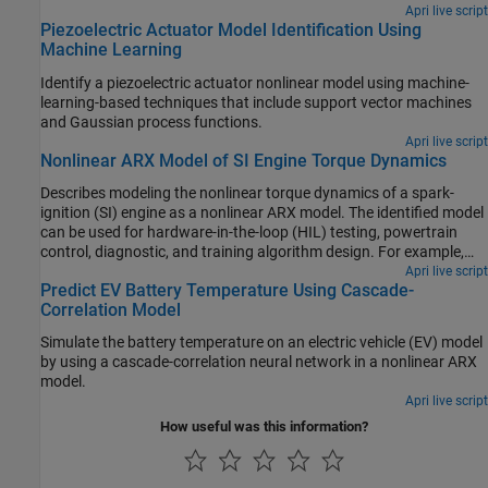
Apri live script
Piezoelectric Actuator Model Identification Using
Machine Learning
Identify a piezoelectric actuator nonlinear model using machine-
learning-based techniques that include support vector machines
and Gaussian process functions.
Apri live script
Nonlinear ARX Model of SI Engine Torque Dynamics
Describes modeling the nonlinear torque dynamics of a spark-
ignition (SI) engine as a nonlinear ARX model. The identified model
can be used for hardware-in-the-loop (HIL) testing, powertrain
control, diagnostic, and training algorithm design. For example,
you can use the model for aftertreatment control and diagnostics
Apri live script
Predict EV Battery Temperature Using Cascade-
algorithm development. For more information on nonlinear ARX
Correlation Model
models, see Nonlinear ARX Models.
Simulate the battery temperature on an electric vehicle (EV) model
by using a cascade-correlation neural network in a nonlinear ARX
model.
Apri live script
How useful was this information?