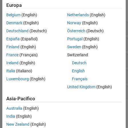
Funzioni
Europa
espandi tutto
Belgium
(English)
Netherlands
(English)
Denmark
(English)
Norway
(English)
Stima del modello
Deutschland
(Deutsch)
Österreich
(Deutsch)
España
(Español)
Portugal
(English)
Regressori del modello
Finland
(English)
Sweden
(English)
France
(Français)
Switzerland
Oggetti di mappatura non lineare e lineare
Ireland
(English)
Deutsch
Italia
(Italiano)
English
Simulazione, previsione e validazione
Luxembourg
(English)
Français
United Kingdom
(English)
Linearizzazione
Asia-Pacifico
Blocchi
Australia
(English)
India
(English)
espandi tutto
New Zealand
(English)