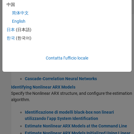
中国
Simulazione
简体中文
English
Argomenti
日本
(日本語)
What Are Nonlinear ARX Models?
한국
(한국어)
Understand the structure of a nonlinear ARX model.
Available Mapping Functions for Nonlinear ARX Models
Contatta l’ufficio locale
Choose from sigmoid, wavelet, tree partition, linear, neural, and
custom network nonlinearities.
Cascade-Correlation Neural Networks
Identifying Nonlinear ARX Models
Specify the Nonlinear ARX structure, and configure the estimation
algorithm.
Identificazione di modelli black-box non lineari
utilizzando l’app System Identification
Estimate Nonlinear ARX Models at the Command Line
Estimate Nonlinear ARX Models Initialized Using Linear