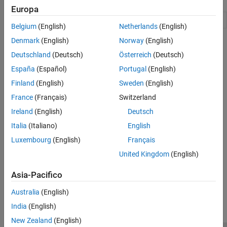
Europa
Parameterized generic type definitions
NET.GenericClass
Belgium
(English)
Netherlands
(English)
Denmark
(English)
Norway
(English)
Argomenti
Deutschland
(Deutsch)
Österreich
(Deutsch)
.NET Generic Classes
España
(Español)
Portugal
(English)
Generics are classes and methods with type parameters.
Finland
(English)
Sweden
(English)
Call .NET Generic Methods
France
(Français)
Switzerland
Generic methods let you use various data types while maintaining
Ireland
(English)
Deutsch
type safety.
Italia
(Italiano)
English
Display .NET Generic Methods Using Reflection
Luxembourg
(English)
Français
function example.
showGenericMethods
United Kingdom
(English)
How useful was this information?
Asia-Pacifico
Australia
(English)
India
(English)
New Zealand
(English)