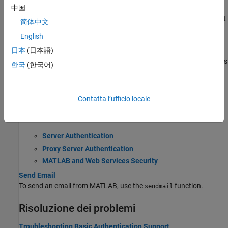
Download Web Page and Files
中国
Download the content of a web page as text, or download content
简体中文
to a file.
English
Web Browsers and MATLAB
日本
(日本語)
Web sites and documents can display in several different browsers
한국
(한국어)
from MATLAB.
Web Settings
Contatta l’ufficio locale
Web settings enable you to specify internet connection
information to MATLAB.
Server Authentication
Proxy Server Authentication
MATLAB and Web Services Security
Send Email
To send an email from MATLAB, use the
function.
sendmail
Risoluzione dei problemi
Troubleshooting Basic Authentication Support