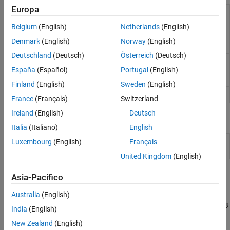
Europa
Read content from RESTful web service
webread
Belgium
(English)
Netherlands
(English)
Write data to RESTful web service
webwrite
Denmark
(English)
Norway
(English)
Save content from RESTful web service to file
websave
Deutschland
(Deutsch)
Österreich
(Deutsch)
Specify parameters for RESTful web service
weboptions
España
(Español)
Portugal
(English)
Open web page or file in browser
web
Finland
(English)
Sweden
(English)
Send email message to address list
sendmail
France
(Français)
Switzerland
Ireland
(English)
Deutsch
Classi
Italia
(Italiano)
English
HTML Viewer tab
(Da
Luxembourg
(English)
Français
matlab.htmlviewer.HTMLViewer
R2025a)
United Kingdom
(English)
Argomenti
Asia-Pacifico
Convert Data from Web Service
Australia
(English)
Download data from a RESTful web service and specify a MATLAB
India
(English)
function as a content reader for the data.
New Zealand
(English)