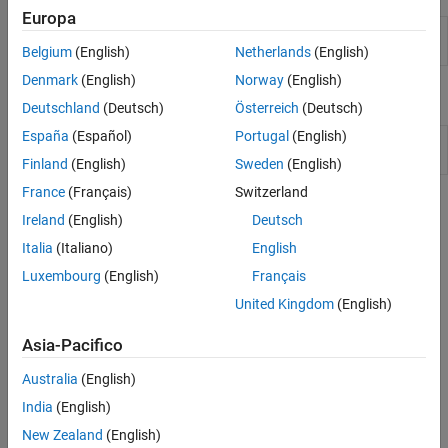
Europa
Class Diagram
Create diagrams with class details and
Viewer
hierarchies
Belgium
(English)
Netherlands
(English)
Denmark
(English)
Norway
(English)
Classi
Deutschland
(Deutsch)
Österreich
(Deutsch)
España
(Español)
Portugal
(English)
Create class diagrams in
matlab.diagram.ClassViewer
Class Diagram Viewer app
Finland
(English)
Sweden
(English)
France
(Français)
Switzerland
Argomenti
Ireland
(English)
Deutsch
Use of Editor and Debugger with Classes
Italia
(Italiano)
English
Accessing class files from the editor and debugger provides an
Luxembourg
(English)
Français
effective environment for class development.
United Kingdom
(English)
Automatic Updates for Modified Classes
Asia-Pacifico
MATLAB updates instances of a class when you change the class
definition. In some cases, you must clear the class before the
Australia
(English)
changes can be applied.
India
(English)
MATLAB Code Analyzer Warnings
New Zealand
(English)